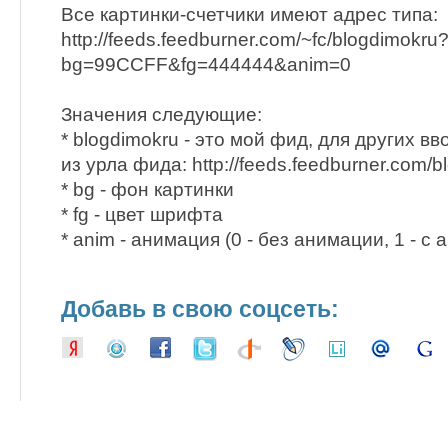
Все картинки-счетчики имеют адрес типа:
http://feeds.feedburner.com/~fc/blogdimokru
bg=99CCFF&fg=444444&anim=0
Значения следующие:
* blogdimokru - это мой фид, для других вв
из урла фида: http://feeds.feedburner.com/b
* bg - фон картинки
* fg - цвет шрифта
* anim - анимация (0 - без анимации, 1 - с
Добавь в свою соцсеть: