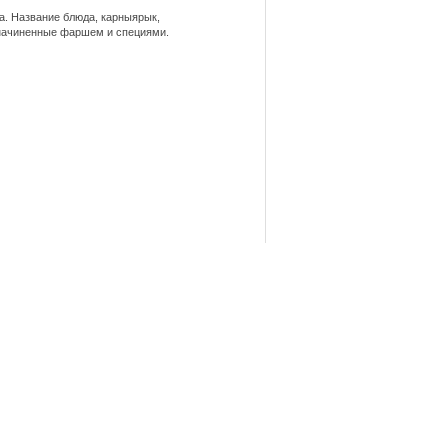
. Название блюда, карныярык,
, начиненные фаршем и специями.