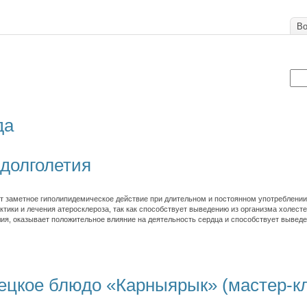
Во
да
долголетия
 заметное гиполипидемическое действие при длительном и постоянном употреблении
ктики и лечения атеросклероза, так как способствует выведению из организма холест
лия, оказывает положительное влияние на деятельность сердца и способствует выведе
ецкое блюдо «Карныярык» (мастер-к