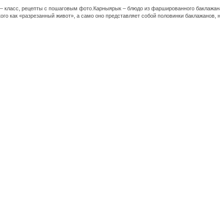
 класс, рецепты с пошаговым фото.Карныярык – блюдо из фаршированного баклажана
кого как «разрезанный живот», а само оно представляет собой половинки баклажанов