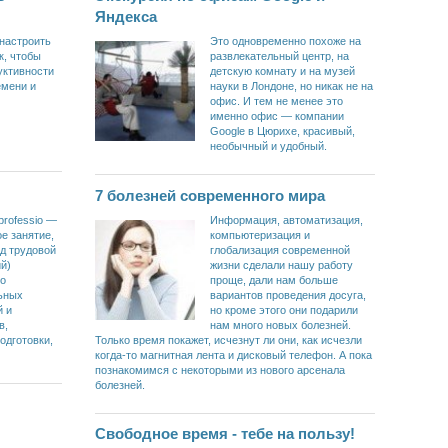
Яндекса
настроить
Это одновременно похоже на
к, чтобы
развлекательный центр, на
уктивности
детскую комнату и на музей
емени и
науки в Лондоне, но никак не на
офис. И тем не менее это
именно офис — компании
Google в Цюрихе, красивый,
необычный и удобный.
7 болезней современного мира
professio —
Информация, автоматизация,
е занятие,
компьютеризация и
д трудовой
глобализация современной
й)
жизни сделали нашу работу
го
проще, дали нам больше
ьных
вариантов проведения досуга,
й и
но кроме этого они подарили
в,
нам много новых болезней.
одготовки,
Только время покажет, исчезнут ли они, как исчезли
когда-то магнитная лента и дисковый телефон. А пока
познакомимся с некоторыми из нового арсенала
болезней.
Свободное время - тебе на пользу!