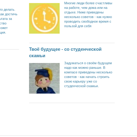
Многие люди более счастливы
на работе, чем дома или на
то делать.
отдыхе. Ниже приведены
как достичь
несколько советов - как нужно
ьтата за
проводить свободное время с
ство
пользой для себя
может
ция.
Твоё будущее - со студенческой
скамьи
Задуматься о своём будущем
надо как можно раньше. В
компасе приведены несколько
советов - как начать строить
свою карьеру уже со
студенческой скамьи.