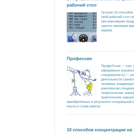
рабочий стол
Лучшие 10 способов 
свой рабочий стол та
при максимуме прод
тратить минимум вр
нервов.
Профессии
Профе?ссия — (лат. 
официально указанно
специальность) — ро
деятельности (заняти
человека, владеюще
комплексом специал
теоретических знани
практических навыко
приобретённых в результате специальной п
опыта и стажа работы
10 способов концентрации на