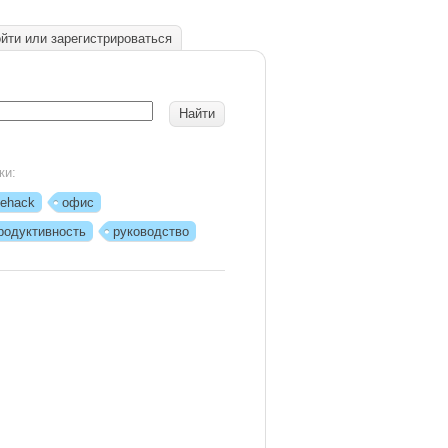
йти или зарегистрироваться
ки:
ifehack
офис
родуктивность
руководство