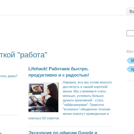
Во
Мет
ткой "работа"
l
Lifehack! Работаем быстро,
п
продуктивно и с радостью!
отать дома?
Наверно, все мы хотим многого
достигнуть в нашей короткой
жизни. Мы стремимся спать
меньше, успевать больше,
думать креативней - стать
"лайфхакерами". Грамотно
"взломать" обыденное течение
жизни помогут приведенные в
компасе 50 советов.
ь
Экскурсия по офисам Google и