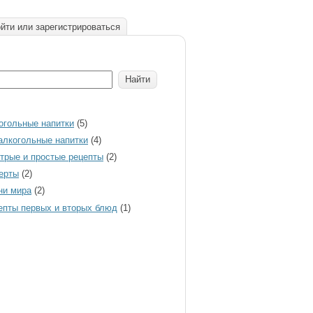
йти или зарегистрироваться
огольные напитки
(5)
алкогольные напитки
(4)
трые и простые рецепты
(2)
ерты
(2)
ни мира
(2)
епты первых и вторых блюд
(1)