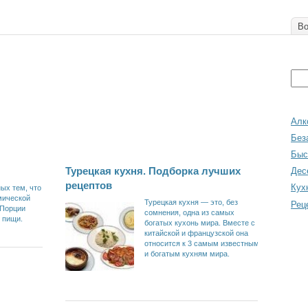
Во
Алк
Без
Быс
Турецкая кухня. Подборка лучших
Дес
рецептов
Кух
ых тем, что
мической
Турецкая кухня — это, без
Рец
 Порции
сомнения, одна из самых
 пищи.
богатых кухонь мира. Вместе с
китайской и французской она
относится к 3 самым известным
и богатым кухням мира.