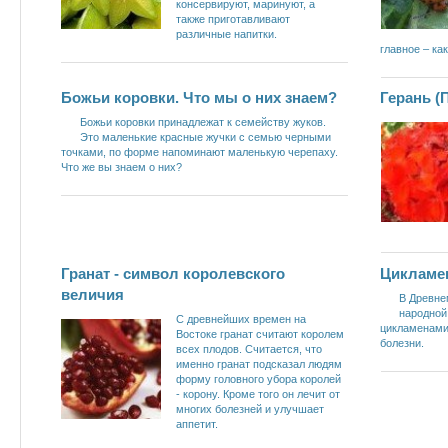
консервируют, маринуют, а
также приготавливают
различные напитки.
главное – ка
Божьи коровки. Что мы о них знаем?
Герань (
Божьи коровки принадлежат к семейству жуков.
Это маленькие красные жучки с семью черными
точками, по форме напоминают маленькую черепаху.
Что же вы знаем о них?
Гранат - символ королевского
Цикламе
величия
В Древне
народной
С древнейших времен на
цикламенами
Востоке гранат считают королем
болезни.
всех плодов. Считается, что
именно гранат подсказал людям
форму головного убора королей
- корону. Кроме того он лечит от
многих болезней и улучшает
аппетит.