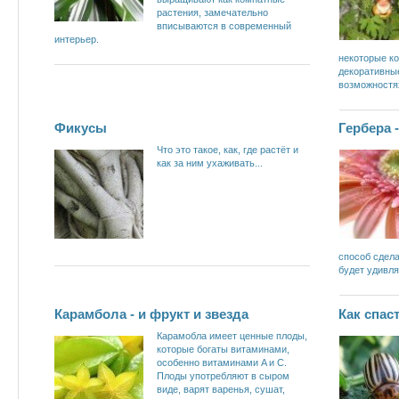
растения, замечательно
вписываются в современный
интерьер.
некоторые к
декоративные
возможностя
Фикусы
Гербера -
Что это такое, как, где растёт и
как за ним ухаживать...
способ сдела
будет удивля
Карамбола - и фрукт и звезда
Как спас
Карамобла имеет ценные плоды,
которые богаты витаминами,
особенно витаминами A и С.
Плоды употребляют в сыром
виде, варят варенья, сушат,