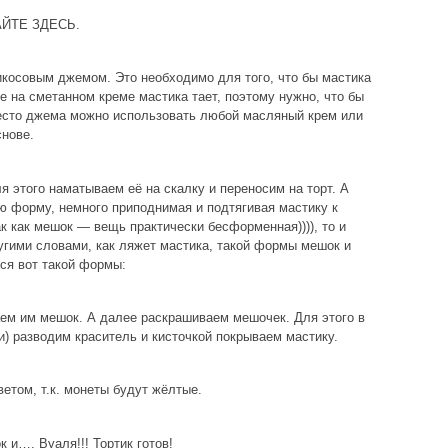
ТАЙТЕ ЗДЕСЬ.
косовым джемом. Это необходимо для того, что бы мастика
же на сметанном креме мастика тает, поэтому нужно, что бы
место джема можно использовать любой масляный крем или
нове.
я этого наматываем её на скалку и переносим на торт. А
 форму, немного приподнимая и подтягивая мастику к
ак как мешок — вещь практически бесформенная)))), то и
ругими словами, как ляжет мастика, такой формы мешок и
ся вот такой формы:
аем им мешок. А далее раскрашиваем мешочек. Для этого в
и) разводим краситель и кисточкой покрываем мастику.
етом, т.к. монеты будут жёлтые.
 и…. Вуаля!!! Тортик готов!