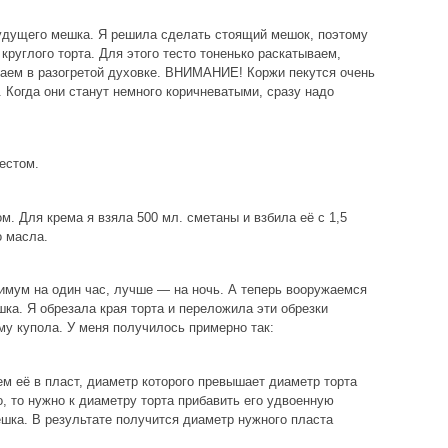
удущего мешка. Я решила сделать стоящий мешок, поэтому
 круглого торта. Для этого тесто тоненько раскатываем,
каем в разогретой духовке. ВНИМАНИЕ! Коржи пекутся очень
. Когда они станут немного коричневатыми, сразу надо
естом.
. Для крема я взяла 500 мл. сметаны и взбила её с 1,5
о масла.
имум на один час, лучше — на ночь. А теперь вооружаемся
ка. Я обрезала края торта и переложила эти обрезки
му купола. У меня получилось примерно так:
м её в пласт, диаметр которого превышает диаметр торта
о, то нужно к диаметру торта прибавить его удвоенную
ешка. В результате получится диаметр нужного пласта