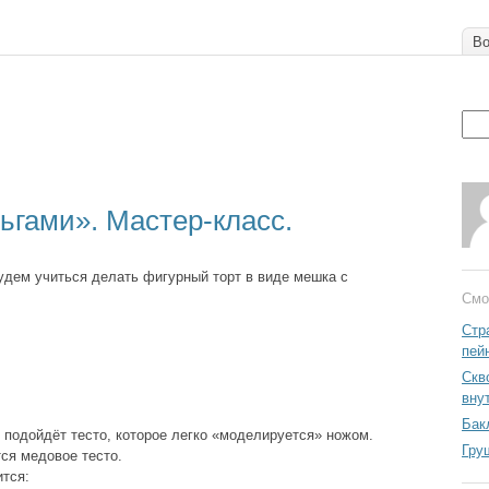
Во
ьгами». Мастер-класс.
удем учиться делать фигурный торт в виде мешка с
Смо
Стр
пей
Скв
вну
Бак
 подойдёт тесто, которое легко «моделируется» ножом.
Гру
ся медовое тесто.
ится: