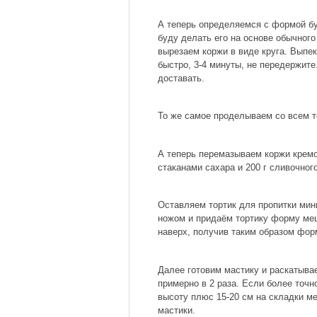
А теперь определяемся с формой б
буду делать его на основе обычного
вырезаем коржи в виде круга. Выпе
быстро, 3-4 минуты, не передержите
доставать.
То же самое проделываем со всем т
А теперь перемазываем коржи кремом
стаканами сахара и 200 г сливочног
Оставляем тортик для пропитки мин
ножом и придаём тортику форму меш
наверх, получив таким образом фор
Далее готовим мастику и раскатывае
примерно в 2 раза. Если более точн
высоту плюс 15-20 см на складки м
мастики.