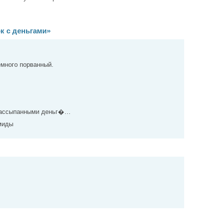
к с деньгами»
емного порванный.
рассыпанными деньг�…
миды