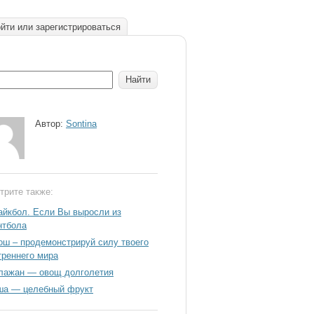
йти или зарегистрироваться
Автор:
Sontina
трите также:
айкбол. Если Вы выросли из
нтбола
ош – продемонстрируй силу твоего
треннего мира
лажан — овощ долголетия
ша — целебный фрукт