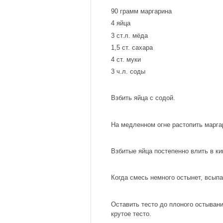
90 грамм маргарина
4 яйца
3 ст.л. мёда
1,5 ст. сахара
4 ст. муки
3 ч.л. соды
Взбить яйца с содой.
На медленном огне растопить маргар
Взбитые яйца постепенно влить в ки
Когда смесь немного остынет, всып
Оставить тесто до плоного остывани
крутое тесто.