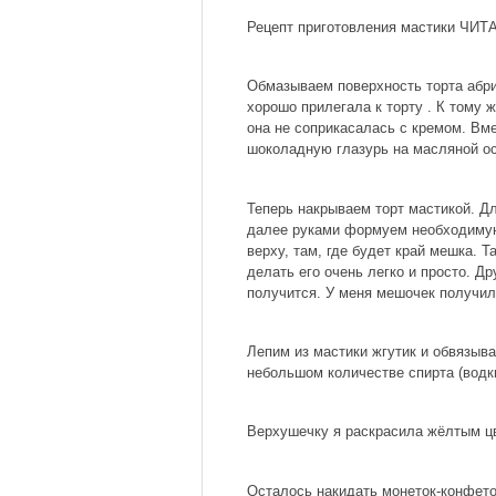
Рецепт приготовления мастики ЧИ
Обмазываем поверхность торта абри
хорошо прилегала к торту . К тому 
она не соприкасалась с кремом. В
шоколадную глазурь на масляной ос
Теперь накрываем торт мастикой. Дл
далее руками формуем необходимую
верху, там, где будет край мешка. Т
делать его очень легко и просто. Д
получится. У меня мешочек получил
Лепим из мастики жгутик и обвязыв
небольшом количестве спирта (водк
Верхушечку я раскрасила жёлтым цв
Осталось накидать монеток-конфеток