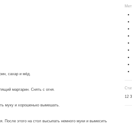
Мет
ин, сахар и мёд.
Ста
пящий маргарин. Снять с огня.
12 
ать муку и хорошенько вымешать.
я. После этого на стол высыпать немного муки и вымесить