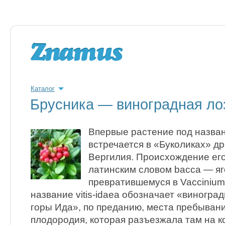
Каталог
Брусника — виноградная ло
Впервые растение под назва
встречается в «Буколиках» д
Вергилия. Происхождение его
латинским словом bасса — яг
превратившемуся в Vaccinium
название vitis-idaea обозначает «виногра
горы Ида», по преданию, места пребыван
плодородия, которая разъезжала там на к