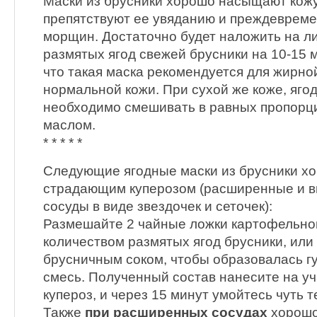
Маски из брусники хорошо насыщают кожу
препятствуют ее увяданию и преждеврем
морщин. Достаточно будет наложить на ли
размятых ягод свежей брусники на 10-15 м
что такая маска рекомендуется для жирно
нормальной кожи. При сухой же коже, яго
необходимо смешивать в равных пропорц
маслом.
* * * * *
Следующие ягодные маски из брусники х
страдающим куперозом (расширенные и в
сосуды в виде звездочек и сеточек):
Размешайте 2 чайные ложки картофельной
количеством размятых ягод брусники, или
брусничным соком, чтобы образовалась г
смесь. Полученный состав нанесите на уч
купероз, и через 15 минут умойтесь чуть т
Также
при расширенных сосудах
хорошо