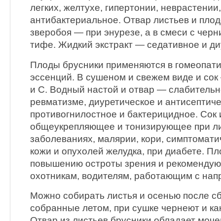
легких, желтухе, гипертонии, неврастении,
антибактериальное. Отвар листьев и плод
зверобоя — при энурезе, а в смеси с чер
тифе. Жидкий экстракт — седативное и ди
Плоды брусники применяются в гомеопати
эссенций. В сушеном и свежем виде и сок
и С. Водный настой и отвар — слабительн
ревматизме, диуретическое и антисептиче
противогнилостное и бактерицидное. Сок 
общеукрепляющее и тонизирующее при ли
заболеваниях, малярии, кори, симптомати
кожи и опухолей желудка, при диабете. П
повышению остроты зрения и рекомендуют
охотникам, водителям, работающим с нап
Можно собирать листья и осенью после сбо
собранные летом, при сушке чернеют и ка
Отвар из листьев брусники обладает моч