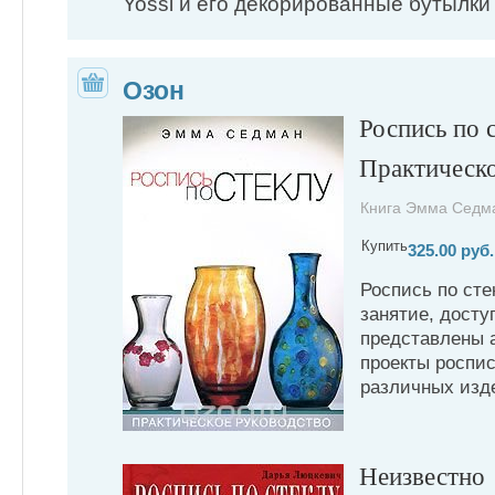
Yossi и его декорированные бутылки
Озон
Роспись по с
Практическо
Книга Эмма Седма
Купить
325.00 руб.
Роспись по сте
занятие, досту
представлены 
проекты роспи
различных издел
Неизвестно