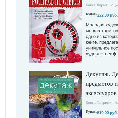
Книга Дарья Люцке
Купить
222.00 руб.
Молодая худож
множеством тв
одно из которы
книге, предла
уникальное пос
художествен�.
Декупаж. Де
предметов и
аксессуаров
Книга Патриция На
Купить
510.00 руб.