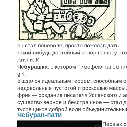
он стал поневоле, просто пожелав дать
какой-нибудь достойный отпор пафосу ст
жизни. И
Чебурашка
, о котором Тимофею напомнил
girl,
оказался идеальным героем, способным 
недовольные пустотой и роскошью массы
фрик — создание писателя Успенского и 
существо верное и бесстрашное — стал д
тусовщиков доброй воли объединительны
Чебуран-пати
Первых с