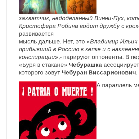
захватчик, недоделанный Винни-Пух, ко
Кристофера Робина водит дружбу с кро
развивается
мысль дальше. Нет, это «
Владимир Ильич 
прибывший в Россию в кепке и с наклеен
конспирации
»,- парируют оппоненты. В п
«Буря в стакане»
Чебурашка
ассоциирует
которого зовут
Чебуран Виссарионович
.
А параллель м