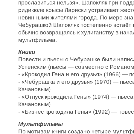
прославиться нельзя». Шапокляк при подд
ридикюле крысы Лариски устраивает жес
невинными жителями города. По мере зна
Чебурашкой Шапокляк постепенно встаёт 
обычно возвращаясь к хулиганству в нач
мультфильма.
Книги
Повести и пьесы о Чебурашке были напи
Успенским (пьесы — совместно с Романом
- «Крокодил Гена и его друзья» (1966) — п
- «Чебурашка и его друзья» (1970) — пьеса
Качановым)
- «Отпуск крокодила Гены» (1974) — пьеса 
Качановым)
- «Бизнес крокодила Гены» (1992) — повес
Мультфильмы
По мотивам книги создано четыре мультф