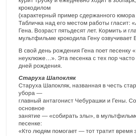
курит трубку и ежедневно ходит в зоопарк,
крокодилом
(характерный пример сдержанного юмора 
Табличка над его местом работы гласит: 
Гена. Возраст пятьдесят лет. Кормить и г
мультфильме крокодила Гену озвучивает 
В свой день рождения Гена поет песенку «
неуклюже…». Эта песенка с тех пор часто
дней рождения.
Старуха Шапокляк
Старуха Шапокляк, названная в честь ста
убора —
главный антагонист Чебурашки и Гены. Cо
основное
занятие — «собирать злы», в мультфильм
песенке:
«Кто людям помогает — тот тратит время