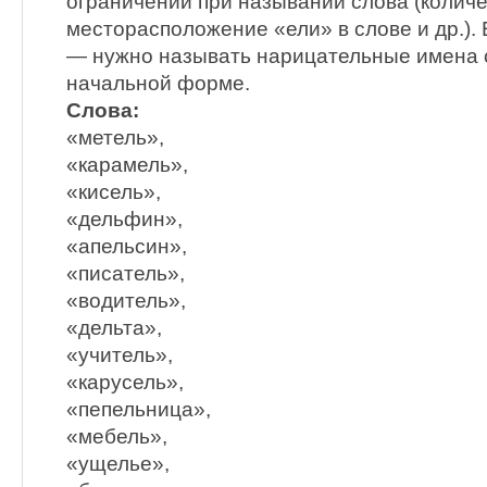
ограничений при назывании слова (количе
месторасположение «ели» в слове и др.).
— нужно называть нарицательные имена 
начальной форме.
Слова:
«метель»,
«карамель»,
«кисель»,
«дельфин»,
«апельсин»,
«писатель»,
«водитель»,
«дельта»,
«учитель»,
«карусель»,
«пепельница»,
«мебель»,
«ущелье»,