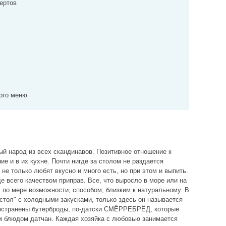
ертов
ого меню
й народ из всех скандинавов. Позитивное отношение к
е и в их кухне. Почти нигде за столом не раздается
 не только любят вкусно и много есть, но при этом и выпить.
 всего качеством приправ. Все, что выросло в море или на
 по мере возможности, способом, близким к натуральному. В
 стол" с холодными закусками, только здесь он называется
остранены бутерброды, по-датски СМЁРРЕБРЁД, которые
м блюдом датчан. Каждая хозяйка с любовью занимается