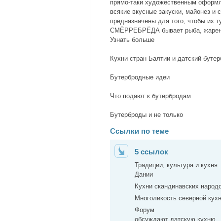
прямо-таки художественным оформл
всякие вкусные закуски, майонез и
предназначены для того, чтобы их т
СМЁРРЕБРЁДА бывает рыба, жареное 
Узнать больше
Кухни стран Балтии и датский буте
Бутербродные идеи
Что подают к бутербродам
Бутерброды и не только
Ссылки по теме
5 ссылок
Традиции, культура и кухня
Дании
Кухни скандинавских народ
Многоликость северной кух
Форум
обсуждают датскую кухню