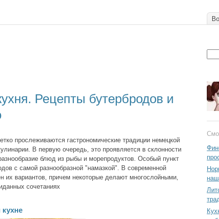
Во
кухня. Рецепты бутербродов и
о
Смо
четко прослеживаются гастрономические традиции немецкой
Фин
кулинарии. В первую очередь, это проявляется в склонности
про
 разнообразие блюд из рыбы и морепродуктов. Особый пункт
одов с самой разнообразной "намазкой". В современной
Нор
ен их вариантов, причем некоторые делают многослойными,
наш
иданных сочетаниях
Лит
тра
 кухне
Кух