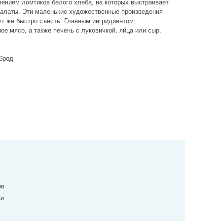
ением ломтиков белого хлеба, на которых выстраивает
 салаты. Эти маленькие художественные произведения
ут же быстро съесть. Главным ингридиентом
мясо, а также печень с луковичкой, яйца или сыр.
рброд
ов
ни