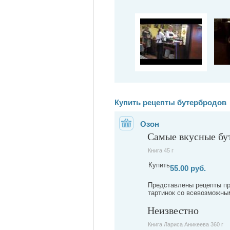
Купить рецепты бутербродов
Озон
Самые вкусные бу
Книга 45 г
Купить
55.00 руб.
Представлены рецепты пр
тартинок со всевозможным
Неизвестно
Книга Лариса Аникеева 360 г