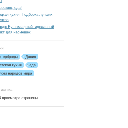
ы
орожно, еда!
ецкая кухня. Подборка лучших
ептов
рдж Буш-младший: идеальный
ект для насмешек
ки:
утерброды
Дания
атская кухня
еда
ухни народов мира
тистика:
4 просмотра страницы