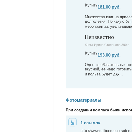
Купить
181.00 руб.
Множество книг на прилав
долголетия. Но какую бы 
мероприятий, увеличиваю
Неизвестно
Книга Ирина Степанова 390 г
Купить
193.00 руб.
Одно из обязательных пра
вкусной, ее надо готовит
и польза будет д�...
Фотоматериалы
При создании компаса были испо
1 ссылок
http://www.millionmenu.spb.ru