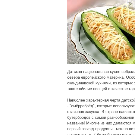
Датская национальная кухня вобрал
севера европейского материка. Осо
скандинавской кухнями, из которых 
также обилие овощей в качестве гар
Наиболее характерная черта датско
- "смёрребрёд", которые используют
отличная закуска. В стране насчит
бутербродов с самой разнообразной 
название! Многие из них делаются
первый взгляд продукты - можно вс
лосося и т. д. К бутербродам часто