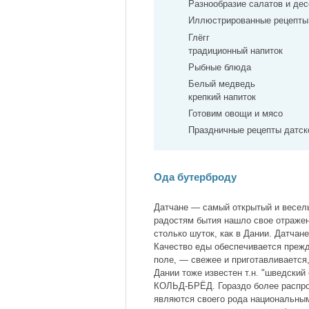
Разнообразие салатов и дес
Иллюстрированные рецепты
Глёгг
традиционный напиток
Рыбные блюда
Белый медведь
крепкий напиток
Готовим овощи и мясо
Праздничные рецепты датск
Ода бутерброду
Датчане — самый открытый и веселы
радостям бытия нашло свое отражени
столько шуток, как в Дании. Датчане
Качество еды обеспечивается прежде
поле, — свежее и приготавливается,
Дании тоже известен т.н. "шведский
КОЛЬД-БРЁД. Гораздо более распр
являются своего рода национальны