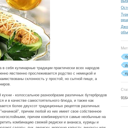
рыб
Ост
Тур
рец
Джо
объ
Мет
б
д
а в себя кулинарные традиции практически всех народов
бенно явственно прослеживается родство с немецкой и
к
заимствованы склонность у простой, но сытной пище, а
ниров.
Ста
й кухни - колоссальное разнообразие различных бутербродов
916
ся и в качестве самостоятельного блюда, и также как
ывается более двухсот традиционных рецептов различных
"начинкой", причем любой из них имеет свое собственное
 многослойными, причем комбинируются самые необычные на
третить комбинацию свежей редиски и ананаса, курицы и
 подают салаты, лук, редиску, морскую капусту, анчоусы или