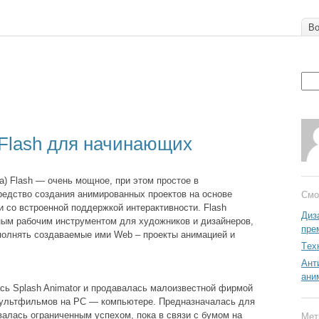
Во
 Flash для начинающих
a) Flash — очень мощное, при этом простое в
редство создания анимированных проектов на основе
Смо
и со встроенной поддержкой интерактивности. Flash
Диз
ым рабочим инструментом для художников и дизайнеров,
пре
олнять создаваемые ими Web – проекты анимацией и
Tех
Ант
ани
сь Splash Animator и продавалась малоизвестной фирмой
 мультфильмов на PC — компьютере. Предназначалась для
алась ограниченным успехом, пока в связи с бумом на
Мет