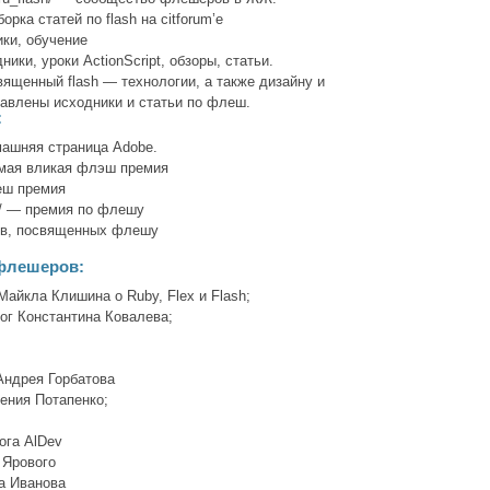
дборка статей по flash на citforum’е
ники, обучение
дники, уроки ActionScript, обзоры, статьи.
ященный flash — технологии, а также дизайну и
авлены исходники и статьи по флеш.
:
ашняя страница Adobe.
самая вликая флэш премия
еш премия
om/ — премия по флешу
сов, посвященных флешу
флешеров:
Майкла Клишина o Ruby, Flex и Flash;
блог Константина Ковалева;
 Андрея Горбатова
гения Потапенко;
лога AlDev
 Ярового
на Иванова