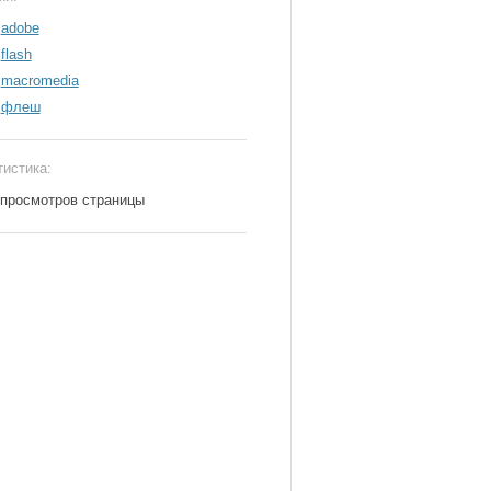
adobe
flash
macromedia
флеш
тистика:
 просмотров страницы