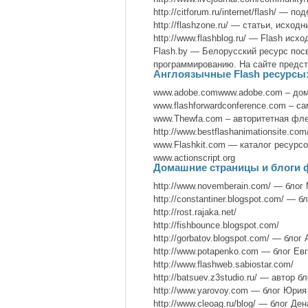
http://citforum.ru/internet/flash/ — по
http://flashzone.ru/ — статьи, исход
http://www.flashblog.ru/ — Flash исхо
Flash.by — Белорусский ресурс посв
программированию. На сайте предст
Англоязычные Flash ресурсы
www.adobe.comwww.adobe.com – дом
www.flashforwardconference.com – 
www.Thewfa.com – авторитетная фл
http://www.bestflashanimationsite.c
www.Flashkit.com — каталог ресур
www.actionscript.org
Домашние страницы и блоги 
http://www.novemberain.com/ — блог 
http://constantiner.blogspot.com/ — 
http://rost.rajaka.net/
http://fishbounce.blogspot.com/
http://gorbatov.blogspot.com/ — блог
http://www.potapenko.com — блог Ев
http://www.flashweb.sabiostar.com/
http://batsuev.z3studio.ru/ — автор б
http://www.yarovoy.com — блог Юрия
http://www.cleoag.ru/blog/ — блог Де