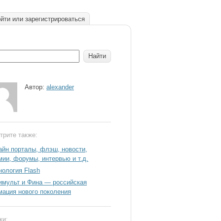
йти или зарегистрироваться
Автор:
alexander
трите также:
айн порталы, флэш, новости,
мии, форумы, интервью и т.д.
нология Flash
имульт и Фина — российская
мация нового поколения
ки: