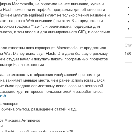
фирма Macromedia, не обратила на нее внимание, купив и
ки Flash поменяли интерфейс программы для облегчения и
 Причем мультимедийный гигант не только сменил название и
пакет на рынок Web-анимации (при этом был предложен и
торной графики “*.swf” , и реализована поддержка для
матов, в том числе и для анимированного GIF), и обеспечил
Ста
мало известны пока корпорация Macromedia не предложила
ра Walt Disney используя Flash. Это дало большую рекламу
148
ские студии начали покупать пакеты программных продуктов
помощи Flash технологии.
ала возможность отображения изображений при помощи
ика занимает меньше места, чем ранее использовавшаяся
ние было предано совместному использованию векторной
сширило круг интересов пользователей и разработчиков.
ash
м флешеров
я обмена опытом, размещение статей и т.д.
ш от Михаила Антипенко
ьи
ty/ru_flash/ — сообщество флешеров в ЖЖ.