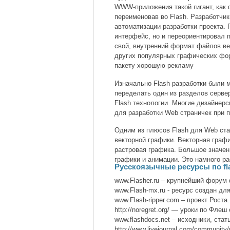
WWW-приложения такой гигант, как 
переименовав во Flash. Разработчи
автоматизации разработки проекта.
интерфейс, но и переориентировал 
свой, внутренний формат файлов век
других популярных графических фор
пакету хорошую рекламу
Изначально Flash разработки были 
переделать один из разделов серве
Flash технологии. Многие дизайнер
для разработки Web страничек при 
Одним из плюсов Flash для Web ст
векторной графики. Векторная граф
растровая графика. Большое значе
графики и анимации. Это намного ра
Русскоязычные ресурсы по fl
www.Flasher.ru – крупнейший фору
www.Flash-mx.ru - ресурс создан дл
www.Flash-ripper.com – проект Роста.
http://noregret.org/ — уроки по Фле
www.flashdocs.net – исходники, стат
http://www.livejournal.com/communi