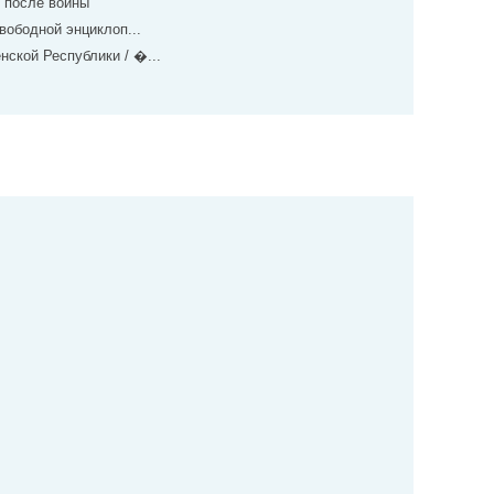
и после войны
вободной энциклоп...
ской Республики / �...