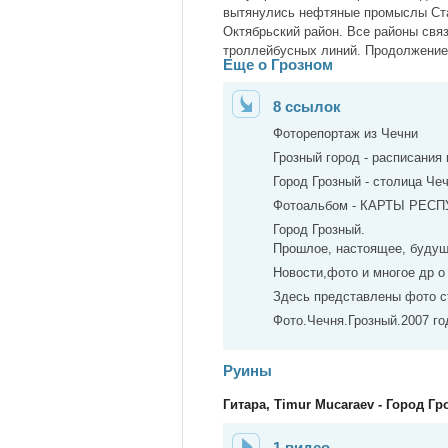
вытянулись нефтяные промыслы Ста
Октябрьский район. Все районы свя
троллейбусных линий. Продолжение
Еще о Грозном
8 ссылок
Фоторепортаж из Чечни
Грозный город - расписания 
Город Грозный - столица Чеч
Фотоальбом - КАРТЫ РЕС
Город Грозный.
Прошлое, настоящее, буду
Новости,фото и многое др о
Здесь представлены фото ст
Фото.Чечня.Грозный.2007 го
Руины
Гитара, Timur Mucaraev - Город Г
1 видео