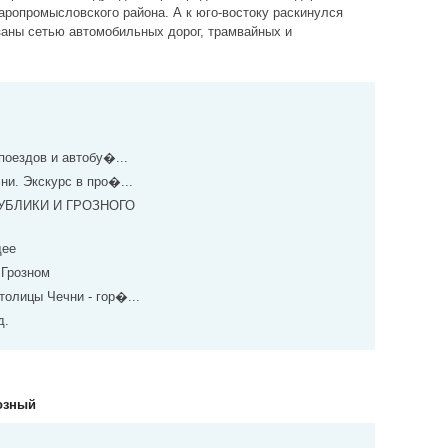
ропромысловского района. А к юго-востоку раскинулся
заны сетью автомобильных дорог, трамвайных и
поездов и автобу�...
ни. Экскурс в про�...
ПУБЛИКИ И ГРОЗНОГО
щее
 Грозном
олицы Чечни - гор�...
д.
розный