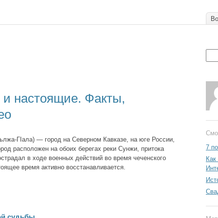
Во
 и настоящие. Факты,
ео
Смо
оьлжa-ГIала) — город на Северном Кавказе, на юге России,
7 по
ород расположен на обоих берегах реки Сунжи, притока
острадал в ходе военных действий во время чеченского
Как
тоящее время активно восстанавливается.
Инт
Ист
Сва
ой судьбы…