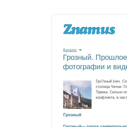
Каталог
Грозный. Прошлое
фотографии и вид
Гро?зный (чеч. С
столица Чечни. Г
Терека. Cильно п
конфликта, в нас
Грозный
Грозный— город удивительн