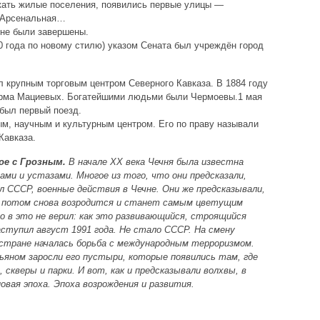
икать жилые поселения, появились первые улицы —
, Арсенальная…
чне были завершены.
70 года по новому стилю) указом Сената был учреждён город
л крупным торговым центром Северного Кавказа. В 1884 году
ирма Мациевых. Богатейшими людьми были Чермоевы.1 мая
ибыл первый поезд.
м, научным и культурным центром. Его по праву называли
Кавказа.
ое с Грозным.
В начале XX века Чечня была известна
и и устазами. Многое из того, что они предсказали,
л СССР, военные действия в Чечне. Они же предсказывали,
а потом снова возродится и станет самым цветущим
о в это не верил: как это развивающийся, строящийся
ступил август 1991 года. Не стало СССР. На смену
стране началась борьба с международным терроризмом.
ьяном заросли его пустыри, которые появились там, где
скверы и парки. И вот, как и предсказывали волхвы, в
новая эпоха. Эпоха возрождения и развития.