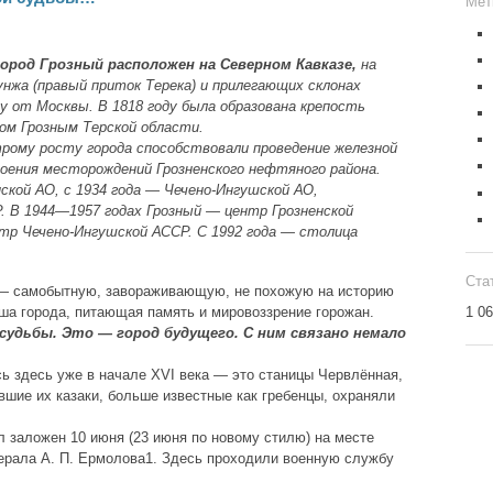
Мет
ород Грозный расположен на Северном Кавказе,
на
Сунжа (правый приток Терека) и прилегающих склонах
гу от Москвы. В 1818 году была образована крепость
дом Грозным Терской области.
трому росту города способствовали проведение железной
воения месторождений Грозненского нефтяного района.
ской АО, с 1934 года — Чечено-Ингушской АО,
Р. В 1944—1957 годах Грозный — центр Грозненской
тр Чечено-Ингушской АССР. С 1992 года — столица
Ста
— самобытную, завораживающую, не похожую на историю
уша города, питающая память и мировоззрение горожан.
1 0
судьбы. Это — город будущего. С ним связано немало
ь здесь уже в начале XVI века — это станицы Червлённая,
шие их казаки, больше известные как гребенцы, охраняли
л заложен 10 июня (23 июня по новому стилю) на месте
ерала А. П. Ермолова1. Здесь проходили военную службу