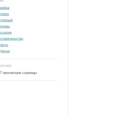
ки:
война
город
грозный
руины
ссылки
строительство
фото
Чечня
тистика:
67 просмотров страницы