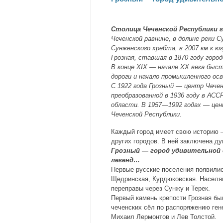
Столица Чеченской Республики г
Чеченской равнине, в долине реки 
Сунженского хребта, в 2007 км к ю
Грозная, ставшая в 1870 году горо
В конце XIX — начале XX века быс
дороги и начало промышленного ос
С 1922 года Грозный — центр Чечен
преобразованной в 1936 году в АСС
области. В 1957—1992 годах — цен
Чеченской Республики.
Каждый город имеет свою историю 
других городов. В ней заключена д
Грозный — город удивительной 
легенд…
Первые русские поселения появилис
Щедринская, Курдюковская. Населяв
переправы через Сунжу и Терек.
Первый камень крепости Грозная бы
чеченских сёл по распоряжению ген
Михаил Лермонтов и Лев Толстой.