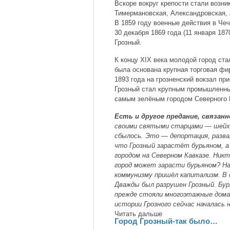
Вскоре вокруг крепости стали возн
Тимермановская, Александровская
В 1859 году военные действия в Че
30 декабря 1869 года (11 января 18
Грозный.
К концу XIX века молодой город ста
была основана крупная торговая ф
1893 года на грозненский вокзал пр
Грозный стал крупным промышленны
самым зелёным городом Северного 
Есть и другое предание, связанн
своими святыми старцами — шейхам
сбылось. Это — депортация, разва
что Грозный зарастёт бурьяном, 
городом на Северном Кавказе. Никт
город может зарасти бурьяном? На
коммунизму пришёл капитализм. В 
Дважды был разрушен Грозный. Бур
прежде стояли многоэтажные дома, 
истории Грозного сейчас началась 
Читать дальше
Город Грозный-так было…