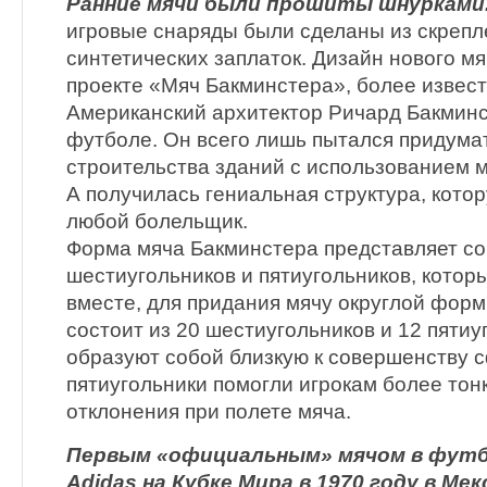
Ранние мячи были прошиты шнурками
игровые снаряды были сделаны из скрепл
синтетических заплаток. Дизайн нового м
проекте «Мяч Бакминстера», более извест
Американский архитектор Ричард Бакминс
футболе. Он всего лишь пытался придума
строительства зданий с использованием 
А получилась гениальная структура, котор
любой болельщик.
Форма мяча Бакминстера представляет со
шестиугольников и пятиугольников, кото
вместе, для придания мячу округлой фор
состоит из 20 шестиугольников и 12 пятиу
образуют собой близкую к совершенству 
пятиугольники помогли игрокам более тон
отклонения при полете мяча.
Первым «официальным» мячом в футбо
Adidas на Кубке Мира в 1970 году в Мек