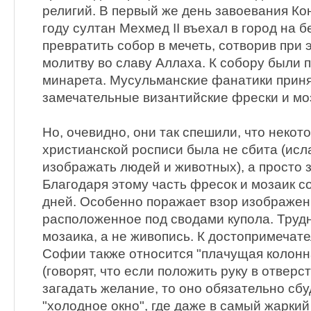
религий. В первый же день завоевания Ко
году султан Мехмед II въехал в город на 
превратить собор в мечеть, сотворив при
молитву во славу Аллаха. К собору были
минарета. Мусульманские фанатики прин
замечательные византийские фрески и мо
Но, очевидно, они так спешили, что некот
христианской росписи была не сбита (ис
изображать людей и животных), а просто 
Благодаря этому часть фресок и мозаик 
дней. Особенно поражает взор изображен
расположенное под сводами купола. Трудн
мозаика, а не живопись. К достопримечат
Софии также относится "плачущая колонн
(говорят, что если положить руку в отверст
загадать желание, то оно обязательно сбуд
"холодное окно", где даже в самый жарки