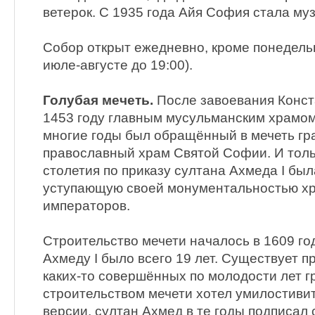
ветерок. С 1935 года Айя София стала му
Собор открыт ежедневно, кроме понедельни
июле-августе до 19:00).
Голубая мечеть.
После завоевания Конст
1453 году главным мусульманским храмо
многие годы был обращённый в мечеть г
православный храм Святой Софии. И тольк
столетия по приказу султана Ахмеда I был
уступающую своей монументальностью хр
императоров.
Строительство мечети началось в 1609 год
Ахмеду I было всего 19 лет. Существует пр
каких-то совершённых по молодости лет г
строительством мечети хотел умилостивит
версии, султан Ахмед в те годы подписал 