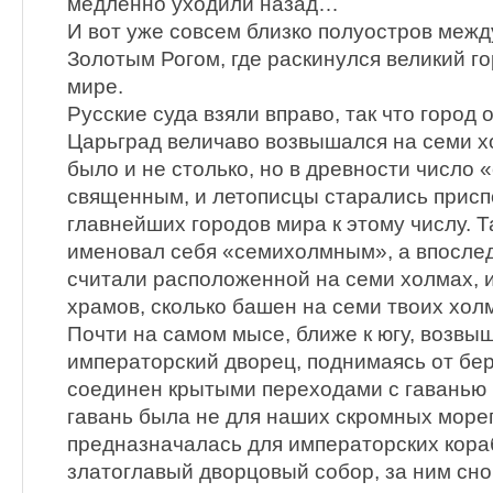
медленно уходили назад…
И вот уже совсем близко полуостров меж
Золотым Рогом, где раскинулся великий г
мире.
Русские суда взяли вправо, так что город о
Царьград величаво возвышался на семи хо
было и не столько, но в древности число 
священным, и летописцы старались прис
главнейших городов мира к этому числу. Т
именовал себя «семихолмным», а впослед
считали расположенной на семи холмах, и
храмов, сколько башен на семи твоих хол
Почти на самом мысе, ближе к югу, возв
императорский дворец, поднимаясь от бер
соединен крытыми переходами с гаванью 
гавань была не для наших скромных море
предназначалась для императорских кора
златоглавый дворцовый собор, за ним сно