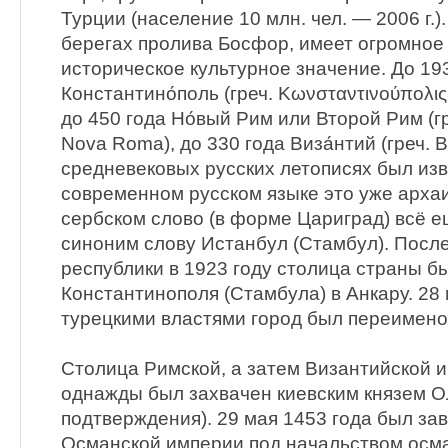
Турции (население 10 млн. чел. — 2006 г.)
берегах пролива Босфор, имеет огромно
историческое культурное значение. До 19
Константино́поль (греч. Κωνσταντινούπολις, 
до 450 года Но́вый Рим или Второй Рим (гр
Nova Roma), до 330 года Виза́нтий (греч. Β
средневековых русских летописях был изв
современном русском языке это уже архаи
сербском слово (в форме Цариград) всё е
синоним слову Истанбул (Стамбул). Посл
республики в 1923 году столица страны 
Константинополя (Стамбула) в Анкару. 28
турецкими властями город был переимено
Столица Римской, а затем Византийской 
однажды был захвачен киевским князем О
подтверждения). 29 мая 1453 года был за
Османской империи под начальством осма