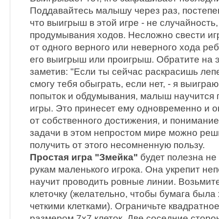
Поддавайтесь малышу через раз, постепе
что выигрыш в этой игре - не случайность,
продумывания ходов. Несложно свести игру
от одного верного или неверного хода реб
его выигрыш или проигрыш. Обратите на 
заметив: "Если ты сейчас раскрасишь лепе
смогу тебя обыграть, если нет, - я выиграю
попыток и обдумывания, малыш научится 
игры. Это принесет ему одновременно и 
от собственного достижения, и понимание 
задачи в этом непростом мире можно реш
получить от этого несомненную пользу.
Простая игра "Змейка"
будет полезна не 
рукам маленького игрока. Она укрепит не
научит проводить ровные линии. Возьмите
клеточку (желательно, чтобы бумага была
четкими клетками). Ограничьте квадратно
размером 7x7 клеток. Две соседние стор