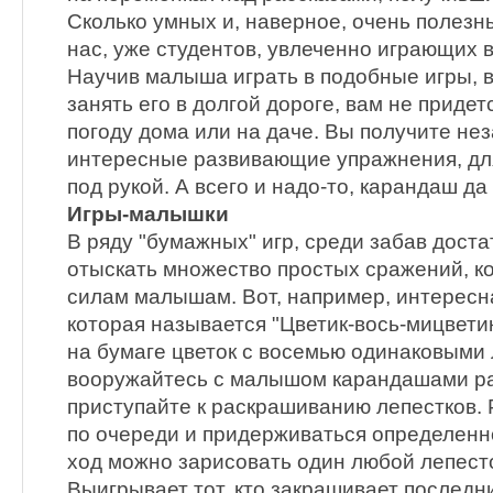
Сколько умных и, наверное, очень полез
нас, уже студентов, увлеченно играющих в 
Научив малыша играть в подобные игры, 
занять его в долгой дороге, вам не приде
погоду дома или на даче. Вы получите не
интересные развивающие упражнения, для
под рукой. А всего и надо-то, карандаш да 
Игры-малышки
В ряду "бумажных" игр, среди забав дост
отыскать множество простых сражений, к
силам малышам. Вот, например, интересна
которая называется "Цветик-вось-мицветик
на бумаге цветок с восемью одинаковыми 
вооружайтесь с малышом карандашами ра
приступайте к раскрашиванию лепестков.
по очереди и придерживаться определенно
ход можно зарисовать один любой лепесто
Выигрывает тот, кто закрашивает последн