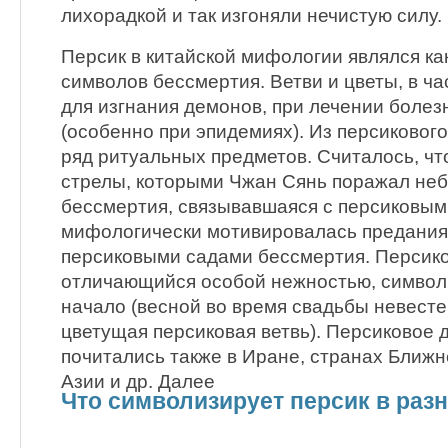
лихорадкой и так изгоняли нечистую силу.
Персик в китайской мифологии являлся ка
символов бессмертия. Ветви и цветы, в ча
для изгнания демонов, при лечении болез
(особенно при эпидемиях). Из персиковог
ряд ритуальных предметов. Считалось, чт
стрелы, которыми Чжан Сянь поражал неб
бессмертия, связывавшаяся с персиковым
мифологически мотивировалась преданиям
персиковыми садами бессмертия. Персико
отличающийся особой нежностью, символ
начало (весной во время свадьбы невест
цветущая персиковая ветвь). Персиковое 
почитались также в Иране, странах Ближн
Азии и др. Далее
Что символизирует персик в раз