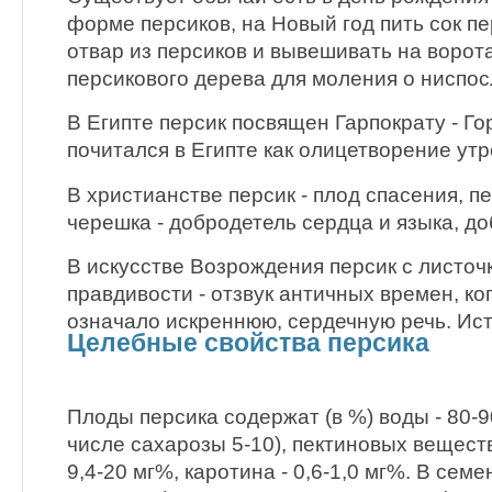
форме персиков, на Новый год пить сок п
отвар из персиков и вывешивать на ворот
персикового дерева для моления о ниспос
В Египте персик посвящен Гарпократу - Го
почитался в Египте как олицетворение утр
В христианстве персик - плод спасения, пе
черешка - добродетель сердца и языка, д
В искусстве Возрождения персик с листо
правдивости - отзвук античных времен, ко
означало искреннюю, сердечную речь. Ис
Целебные свойства персика
Плоды персика содержат (в %) воды - 80-90
числе сахарозы 5-10), пектиновых веществ 
9,4-20 мг%, каротина - 0,6-1,0 мг%. В семе