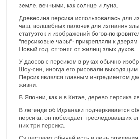
земле, вечными, как солнце и луна.
Древесина персика использовалась для и
чаш, волшебных палочек для изгнания злы
статуэток и изображений богов-покровител
"персиковые чары"- прикрепляли к дверям
Новый год, отгоняя от жилищ злых духов.
У даосов с персиком в руках обычно изоб
Шоу-син, иногда его рисовали выходящим 
Персик являлся главным ингредиентом да
жизни.
В Японии, как и в Китае, дерево персика 
В легенде об Идзанаки подчеркивается о
персика: он побеждает преследовавших его
них три персика.
Существует обычай есть в день рождения