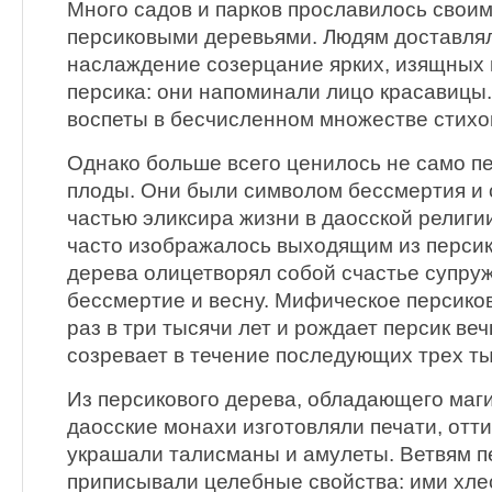
Много садов и парков прославилось свои
персиковыми деревьями. Людям доставлял
наслаждение созерцание ярких, изящных 
персика: они напоминали лицо красавицы
воспеты в бесчисленном множестве стихов
Однако больше всего ценилось не само пе
плоды. Они были символом бессмертия и 
частью эликсира жизни в даосской религи
часто изображалось выходящим из персик
дерева олицетворял собой счастье супру
бессмертие и весну. Мифическое персико
раз в три тысячи лет и рождает персик ве
созревает в течение последующих трех ты
Из персикового дерева, обладающего маг
даосские монахи изготовляли печати, отти
украшали талисманы и амулеты. Ветвям п
приписывали целебные свойства: ими хле