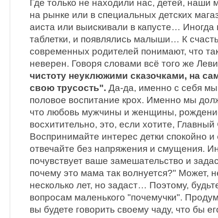
Где только не находили нас, детей, наши 
на рынке или в специальных детских мага
аиста или выискивали в капусте… Иногда
таблетки, и появлялись малыши… К счаст
современных родителей понимают, что тако
неверен. Говоря словами всё того же Лев
чистоту неуклюжими сказочками, на с
свою трусость".
Да-да, именно с себя м
половое воспитание крох. Именно мы долж
что любовь мужчины и женщины, рождение
восхитительно, это, если хотите, Главны
Воспринимайте интерес детки спокойно и 
отвечайте без напряжения и смущения. 
почувствует ваше замешательство и задас
почему это мама так волнуется?" Может, н
несколько лет, но задаст… Поэтому, будьт
вопросам маленького "почемучки". Продума
вы будете говорить своему чаду, что бы ег