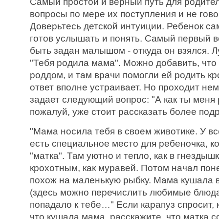
Самый простой и верный путь для родител
вопросы по мере их поступления и не гово
Доверьтесь детской интуиции. Ребенок сам
готов услышать и понять. Самый первый в
быть задан малышом - откуда он взялся. Л
"Тебя родила мама". Можно добавить, что
роддом, и там врачи помогли ей родить кр
ответ вполне устраивает. Но проходит нем
задает следующий вопрос: "А как ты меня 
пожалуй, уже стоит рассказать более подр
"Мама носила тебя в своем животике. У в
есть специальное место для ребеночка, к
"матка". Там уютно и тепло, как в гнездыш
крохотным, как муравей. Потом начал пон
похож на маленькую рыбку. Мама кушала 
(здесь можно перечислить любимые блюда
попадало к тебе…" Если карапуз спросит, к
что кушала мама, расскажите, что матка 