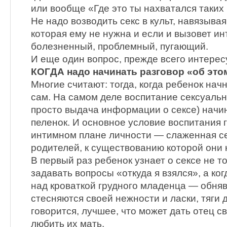
или вообще «Где это ты нахватался таких 
Не надо возводить секс в культ, навязыв
которая ему не нужна и если и вызовет ин
болезненный, проблемный, пугающий.
И еще один вопрос, прежде всего интере
КОГДА надо начинать разговор «об это
Многие считают: тогда, когда ребенок нач
сам. На самом деле воспитание сексуальн
просто выдача информации о сексе) начин
пеленок. И основное условие воспитания 
интимном плане личности — слаженная с
родителей, к существованию которой они 
В первый раз ребенок узнает о сексе не то
задавать вопросы «откуда я взялся», а ког
над кроваткой грудного младенца — обняв
стесняются своей нежности и ласки, тяги др
говорится, лучшее, что может дать отец с
любить их мать.