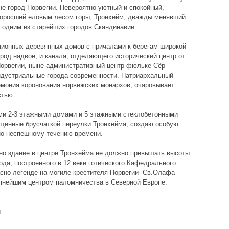
не город Норвегии. Невероятно уютный и спокойный,
 поросшей еловым лесом горы, Тронхейм, дважды менявший
я одним из старейших городов Скандинавии.
ионных деревянных домов с причалами к берегам широкой
род надвое, и канала, отделяющего исторический центр от
 Норвегии, ныне административный центр фюльке Сёр-
индустриальные города современности. Патриархальный
ремония коронования норвежских монархов, очаровывает
стью.
и 2-3 этажными домами и 5 этажными стеклобетонными
ощенные брусчаткой переулки Тронхейма, создаю особую
но неспешному течению времени.
но здание в центре Тронхейма не должно превышать высоты
да, построенного в 12 веке готического Кафедрального
сно легенде на могиле крестителя Норвегии -Св.Олафа -
рупнейшим центром паломничества в Северной Европе.
и