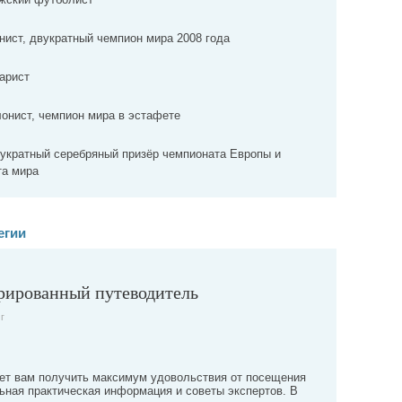
нист, двукратный чемпион мира 2008 года
арист
онист, чемпион мира в эстафете
вукратный серебряный призёр чемпионата Европы и
та мира
егии
рированный путеводитель
г
ет вам получить максимум удовольствия от посещения
ьная практическая информация и советы экспертов. В