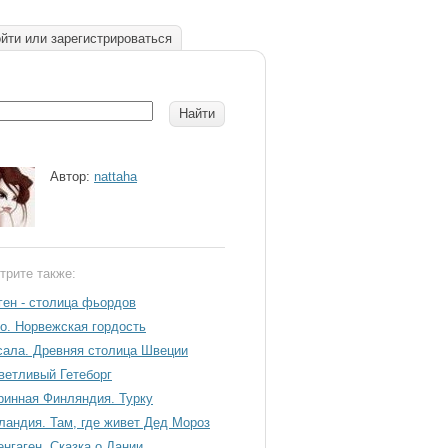
йти или зарегистрироваться
Автор:
nattaha
трите также:
ген - столица фьордов
о. Норвежская гордость
сала. Древняя столица Швеции
ветливый Гетеборг
ринная Финляндия. Турку
ландия. Там, где живет Дед Мороз
енгаген. Сказка о Дании