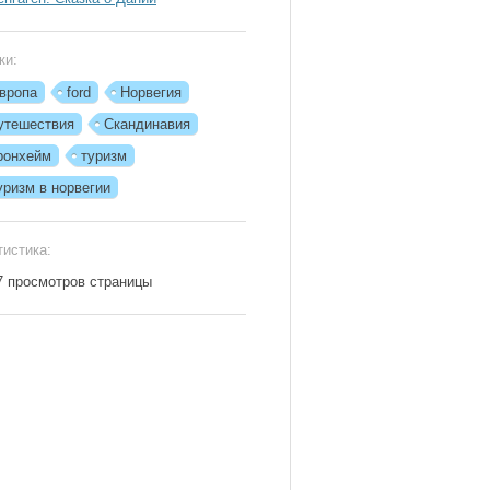
ки:
вропа
ford
Норвегия
утешествия
Скандинавия
ронхейм
туризм
уризм в норвегии
тистика:
7 просмотров страницы