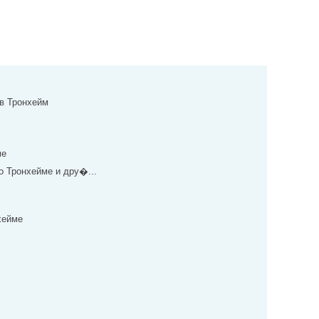
 в Тронхейм
ме
о Тронхейме и дру�...
хейме