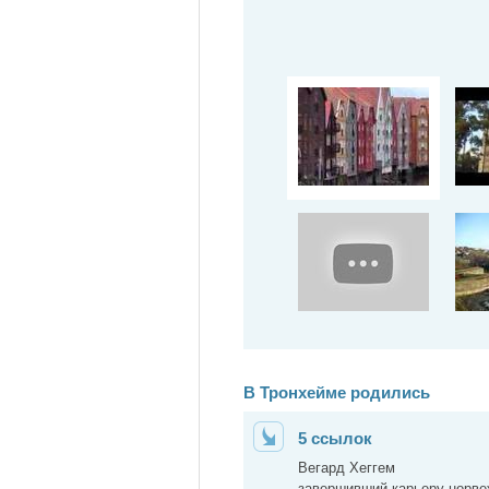
В Тронхейме родились
5 ссылок
Вегард Хеггем
завершивший карьеру норве