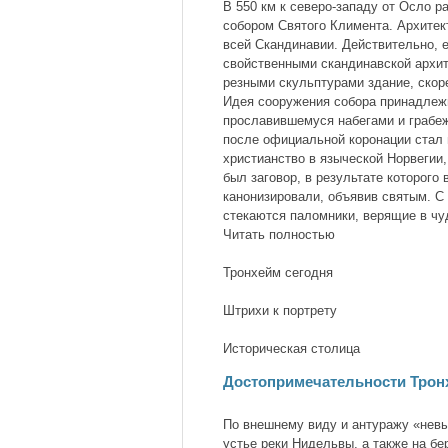
В 550 км к северо-западу от Осло 
собором Святого Климента. Архитек
всей Скандинавии. Действительно, е
свойственными скандинавской архит
резными скульптурами здание, скор
Идея сооружения собора принадлеж
прославившемуся набегами и грабе
после официальной коронации стал
христианство в языческой Норвегии,
был заговор, в результате которого 
канонизировали, объявив святым. С
стекаются паломники, верящие в чу
Читать полностью
Тронхейм сегодня
Штрихи к портрету
Историческая столица
Достопримечательности Трон
По внешнему виду и антуражу «невы
устье реки Нидельвы, а также на бе