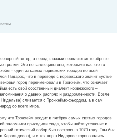
вегии
 северный ветер, а перед глазами появляются то чёрные
е тролли. Это не галлюциногены, которыми вас кто-то
нхейм – один из самых норвежских городов во всей
лся Нидарос, что в переводе с норвежского значит «устье
вековья город переименовали в Тронхейм, что означает
ейма есть свой собственный диалект норвежского –
напоминания о давних распрях и раздробленности. Возле
– Нидельва) сливается с Тронхеймс-фьордом, а в сам
народ со всего мира.
му что Тронхейм входит в пятёрку самых святых городов
тий паломники приходили сюда, чтобы найти утешение и
ревний готический собор был построен в 1070 году. Там был
в Харальдссон), и с тех пор в Нидаросе короновались