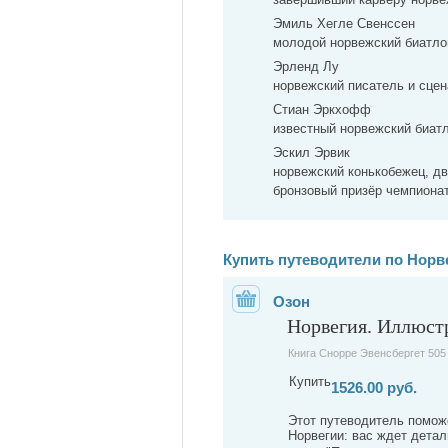
Эмиль Хегле Свенссен
молодой норвежский биатло
Эрленд Лу
норвежский писатель и сцен
Стиан Эркхофф
известный норвежский биатл
Эскил Эрвик
норвежский конькобежец, д
бронзовый призёр чемпиона
Купить путеводители по Норв
Озон
Норвегия. Иллюст
Книга Снорре Эвенсбергет 505 
Купить
1526.00 руб.
Этот путеводитель помож
Норвегии: вас ждет детал