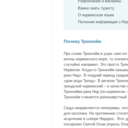
Развлечения и магазины
Важно знать туристу
О норвежском языке
Полезная информация о Нор
Почему Тронхейм
При слове Тронхейм в ушах свистит
волны норвежского моря, то лохматы
случайно накормил. Это просто Тро
Норвегии. Когда-то Тронхейм называ
реки Нид». В поздний период средне
«дом рода Тронд». В регионе Тронх
трондский норвежский – в качестве 
Тронхейма река Нид (по-норвежски 
Тронхейм стекается разношёрстный 
Сюда направляются пилигримы, пото
для католика. На протяжении столе
исцеление в соборе Нидарос. Этот д
похоронен Святой Олав (король Ола