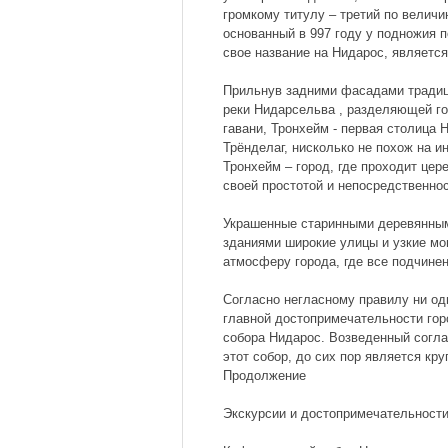
громкому титулу – третий по величи
основанный в 997 году у подножия
свое название на Нидарос, являетс
Прильнув задними фасадами традиц
реки Нидарсельва , разделяющей го
гавани, Тронхейм - первая столица
Трёнделаг, нисколько не похож на 
Тронхейм – город, где проходит це
своей простотой и непосредственно
Украшенные старинными деревянным
зданиями широкие улицы и узкие м
атмосферу города, где все подчине
Согласно негласному правилу ни од
главной достопримечательности горо
собора Нидарос. Возведенный согла
этот собор, до сих пор является к
Продолжение
Экскурсии и достопримечательност