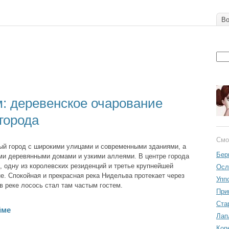
Во
: деревенское очарование
 города
Смо
ый город с широкими улицами и современными зданиями, а
Бер
и деревянными домами и узкими аллеями. В центре города
, одну из королевских резиденций и третье крупнейшей
Осл
е. Спокойная и прекрасная река Нидельва протекает через
Упп
в реке лосось стал там частым гостем.
При
Ста
йме
Лап
Коп