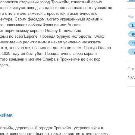
расположен старинный город Тронхейм, известный своим
торы и искусствоведы в один голос называют его лучшим во
го стиль мало вяжется с простотой и аскетичностью,
Мет
ектуре. Своим фасадом, богато украшенными арками и
ее, напоминает соборы Франции или Англии.
Е
ит норвежскому королю Олафу II, печально
п
жами по всей Европе. Проведя бурную молодость, Олаф
 неожиданно религиозным и начал усиленно насаждать
т
 что, конечно же, нравилось далеко не всем. Против Олафа
т
в 1030 году он был убит. Правда, очень скоро короля
 того времени к могиле Олафа в Тронхейме до сих пор
деса.
Ста
407
хейма
сокий», деревянный городок Тронхейм, устроившийся в
регах широченного фьорда, никак не соответствует своему