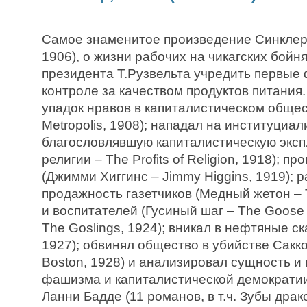
Самое знаменитое произведение Синклера
1906), о жизни рабочих на чикагских бойн
президента Т.Рузвельта учредить первые
контроле за качеством продуктов питания
упадок нравов в капиталистическом общес
Metropolis, 1908); нападал на институциа
благословлявшую капиталистическую экс
религии – The Profits of Religion, 1918); 
(Джимми Хиггинс – Jimmy Higgins, 1919); 
продажность газетчиков (Медный жетон – 
и воспитателей (Гусиный шаг – The Goose 
The Goslings, 1924); вникал в нефтяные ск
1927); обвинял общество в убийстве Сакко
Boston, 1928) и анализировал сущность и
фашизма и капиталистической демократии
Ланни Бадде (11 романов, в т.ч. Зубы драко