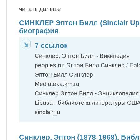
читать дальше
СИНКЛЕР Эптон Билл (Sinclair Upt
биография
7 ссылок
Синклер, Эптон Билл - Википедия
peoples.ru: Эптон Билл Синклер / Epton
Эптон Билл Синклер
Mediateka.km.ru
Синклер Эптон Билл - Энциклопедия 
Libusa - библиотека литературы СШ
sinclair_u
Синклер, Эптон (1878-1968). Биб