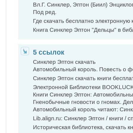
Вл.Г. Синклер, Эптон (Биил) Энцикло
Под ред.
Где скачать бесплатно электронную к
Книга Синклер Эптон "Дельцы" в библ
5 ссылок
Синклер Эптон скачать
Автомобильный король. Повесть о 
Синклер Эптон скачать книги бесплатн
Электронной Библиотеки BOOKLUC
Книги Синклер Эптон: Автомобильны
​Гненобычные гновости о гномах. Де
Автомобильный король ​читают: Синк
Lib.align.ru: Синклер Эптон / книги / с
Историческая библиотека, скачать кн