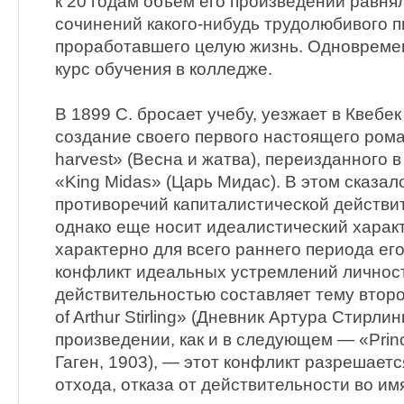
к 20 годам объем его произведений равня
сочинений какого-нибудь трудолюбивого п
проработавшего целую жизнь. Одновремен
курс обучения в колледже.
В 1899 С. бросает учебу, уезжает в Квебек
создание своего первого настоящего рома
harvest» (Весна и жатва), переизданного 
«King Midas» (Царь Мидас). В этом сказа
противоречий капиталистической действит
однако еще носит идеалистический харак
характерно для всего раннего периода его
конфликт идеальных устремлений личнос
действительностью составляет тему второй
of Arthur Stirling» (Дневник Артура Стирлин
произведении, как и в следующем — «Pri
Гаген, 1903), — этот конфликт разрешает
отхода, отказа от действительности во им