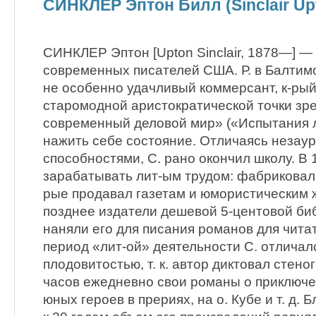
СИНКЛЕР Эптон Билл (Sinclair Upt
СИНКЛЕР Эптон [Upton Sinclair, 1878—] —
современных писателей США. Р. в Балтим
не особенно удачливый коммерсант, к-рый,
старомодной аристократической точки зр
современный деловой мир» («Испытания л
нажить себе состояние. Отличаясь незау
способностями, С. рано окончил школу. В 
зарабатывать лит-ым трудом: фабриковал 
рые продавал газетам и юмористическим 
позднее издатели дешевой 5-центовой би
наняли его для писания романов для чита
период «лит-ой» деятельности С. отлича
плодовитостью, т. к. автор диктовал стен
часов ежедневно свои романы о приключе
юных героев в прериях, на о. Кубе и т. д.