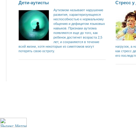
Дети-аутисты
Стресс у
Аутизмом назы­вают нарушение
развития, характеризующееся
не­способностью к нормальному
общению и дефицитом языковых
навыков. Признаки аутизма
появляются еще до того, как
ребе­нок достигнет возраста 2,5
лет, и сохраняются в те­чение
всей жизни, хотя некоторые из симптомов мо­гут
нагрузок, а 
потерять свою остроту.
как стресс д
его последст