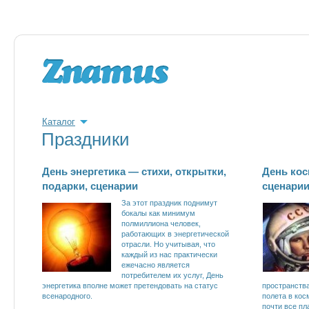
Каталог
Праздники
День энергетика — стихи, открытки,
День кос
подарки, сценарии
сценарии
За этот праздник поднимут
бокалы как минимум
полмиллиона человек,
работающих в энергетической
отрасли. Но учитывая, что
каждый из нас практически
ежечасно является
потребителем их услуг, День
энергетика вполне может претендовать на статус
пространства
всенародного.
полета в кос
почти все пл