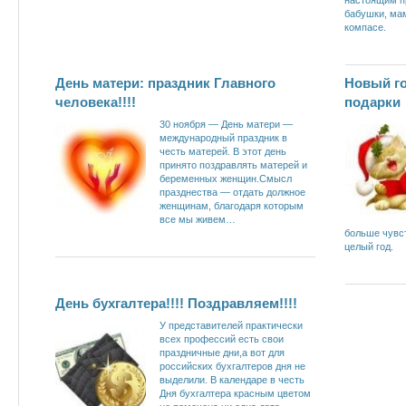
бабушки, ма
компасе.
День матери: праздник Главного
Новый го
человека!!!!
подарки
30 ноября — День матери —
международный праздник в
честь матерей. В этот день
принято поздравлять матерей и
беременных женщин.Смысл
празднества — отдать должное
женщинам, благодаря которым
все мы живем…
больше чувс
целый год.
День бухгалтера!!!! Поздравляем!!!!
У представителей практически
всех профессий есть свои
праздничные дни,а вот для
российских бухгалтеров дня не
выделили. В календаре в честь
Дня бухгалтера красным цветом