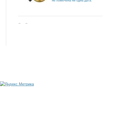
не помечена ни одна дата.
←
→