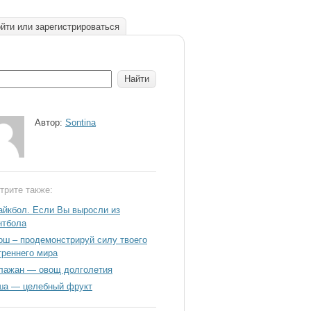
йти или зарегистрироваться
Автор:
Sontina
трите также:
айкбол. Если Вы выросли из
нтбола
ош – продемонстрируй силу твоего
треннего мира
лажан — овощ долголетия
ша — целебный фрукт