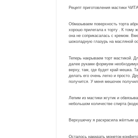
Рецепт приготовления мастики ЧИ
Обмазываем поверхность торта абри
хорошо прилегала к торту . К тому 
она не соприкасалась с кремом. В
шоколадную глазурь на масляной ос
Теперь накрываем торт мастикой. Дл
далее руками формуем необходимую
верху, там, где будет край мешка. Т
делать его очень легко и просто. Д
получится. У меня мешочек получил
Лепим из мастики жгутик и обвязыв
небольшом количестве спирта (водк
Верхушечку я раскрасила жёлтым цв
Осталось накидать монеток-конфеток