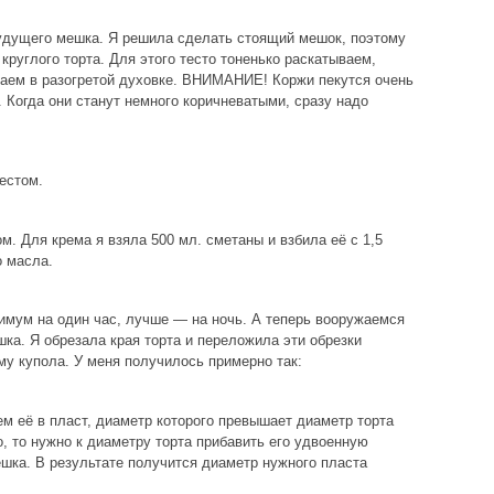
удущего мешка. Я решила сделать стоящий мешок, поэтому
 круглого торта. Для этого тесто тоненько раскатываем,
каем в разогретой духовке. ВНИМАНИЕ! Коржи пекутся очень
. Когда они станут немного коричневатыми, сразу надо
естом.
. Для крема я взяла 500 мл. сметаны и взбила её с 1,5
о масла.
имум на один час, лучше — на ночь. А теперь вооружаемся
ка. Я обрезала края торта и переложила эти обрезки
му купола. У меня получилось примерно так:
м её в пласт, диаметр которого превышает диаметр торта
о, то нужно к диаметру торта прибавить его удвоенную
ешка. В результате получится диаметр нужного пласта