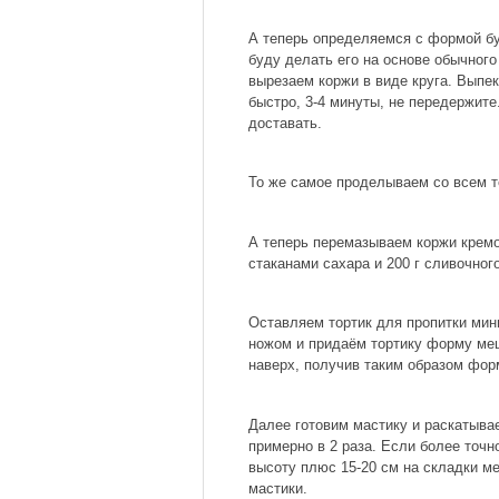
А теперь определяемся с формой б
буду делать его на основе обычного
вырезаем коржи в виде круга. Выпе
быстро, 3-4 минуты, не передержите
доставать.
То же самое проделываем со всем т
А теперь перемазываем коржи кремом
стаканами сахара и 200 г сливочног
Оставляем тортик для пропитки мин
ножом и придаём тортику форму меш
наверх, получив таким образом фор
Далее готовим мастику и раскатывае
примерно в 2 раза. Если более точн
высоту плюс 15-20 см на складки м
мастики.