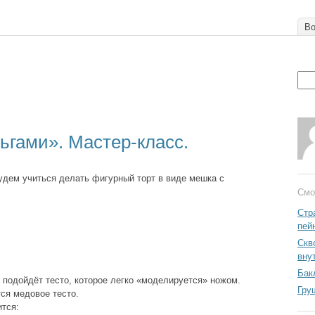
Во
ьгами». Мастер-класс.
удем учиться делать фигурный торт в виде мешка с
Смо
Стр
пей
Скв
вну
Бак
 подойдёт тесто, которое легко «моделируется» ножом.
Гру
ся медовое тесто.
ится: