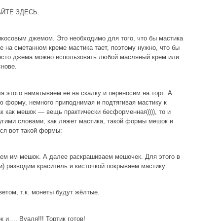
ТАЙТЕ ЗДЕСЬ.
косовым джемом. Это необходимо для того, что бы мастика
же на сметанном креме мастика тает, поэтому нужно, что бы
место джема можно использовать любой масляный крем или
нове.
я этого наматываем её на скалку и переносим на торт. А
 форму, немного приподнимая и подтягивая мастику к
ак как мешок — вещь практически бесформенная)))), то и
ругими словами, как ляжет мастика, такой формы мешок и
ся вот такой формы:
аем им мешок. А далее раскрашиваем мешочек. Для этого в
и) разводим краситель и кисточкой покрываем мастику.
етом, т.к. монеты будут жёлтые.
 и…. Вуаля!!! Тортик готов!