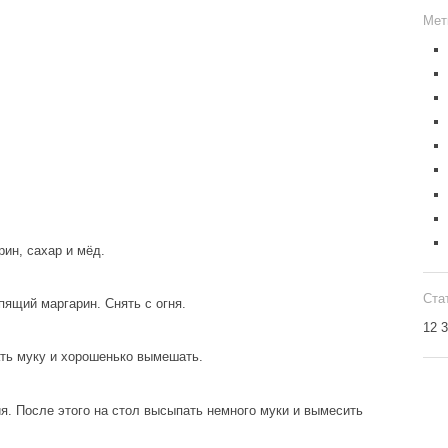
Мет
ин, сахар и мёд.
Ста
пящий маргарин. Снять с огня.
12 
ать муку и хорошенько вымешать.
я. После этого на стол высыпать немного муки и вымесить