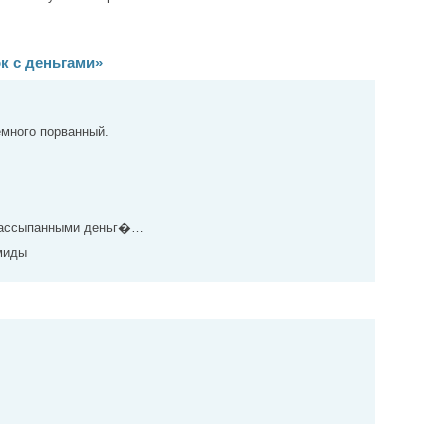
к с деньгами»
емного порванный.
рассыпанными деньг�…
миды