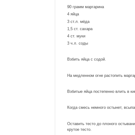
90 грамм маргарина
4 яйца
3 ст.л. мёда
1,5 ст. сахара
4 ст. муки
3 ч.л. соды
Взбить яйца с содой.
На медленном огне растопить маргар
Взбитые яйца постепенно влить в ки
Когда смесь немного остынет, всып
Оставить тесто до плоного остывани
крутое тесто.