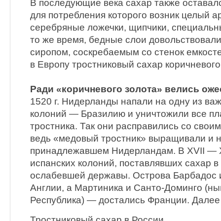
В последующие века сахар также оставал
для потребления которого возник целый а
серебряные ложечки, щипчики, специальн
то же время, бедные слои довольствовал
сиропом, соскребаемым со стенок емкост
в Европу тростниковый сахар коричневого
Ради «коричневого золота» велись ож
1520 г. Нидерланды напали на одну из ва
колоний — Бразилию и уничтожили все пл
тростника. Так они расправились со свои
ведь «медовый тростник» выращивали и н
принадлежавшем Нидерландам. В ХVII — ХV
испанских колоний, поставлявших сахар в 
ослабевшей державы. Острова Барбадос 
Англии, а Мартиника и Санто-Доминго (н
Республика) — достались Франции. Далее
Тростниковый сахар в России