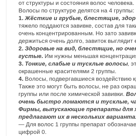
от структуры и состояния волос человека.
Волосы по структуре делятся на 4 группы:
1.
Жёсткие и грубые, блестящие, здор
тяжело поддаются завивке, состав для та
очень концентрированным. Но зато завивк
держиться очень долго, завиток выглядит 
2.
Здоровые на вид, блестящие, но оче
густые.
Им нужны меньшая концентрация
3.
Тонкие, слабые и тусклые волосы
,
эт
окрашенные красителями 2 группы.
4.
Волосы, подвергавшиеся воздействию к
Также это могут быть волосы, не раз окр
группы или после химической завивки.
Во
очень быстро ломаются и тусклые, ч
Фирмы, выпускающие препараты для х
предлагают их в нескольких варианта
— Для волос 1 группы препарат обозначает
цифрой 0.