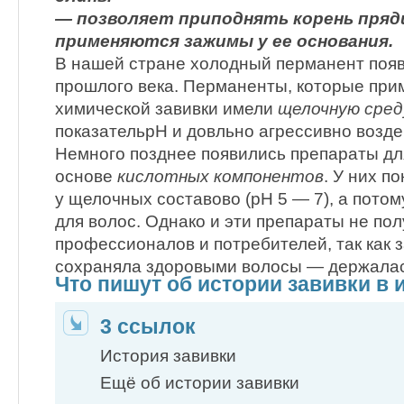
— позволяет приподнять корень пряди
применяются зажимы у ее основания.
В нашей стране холодный перманент появи
прошлого века. Перманенты, которые при
химической завивки имели
щелочную сред
показательрН и довльно агрессивно возде
Немного позднее появились препараты дл
основе
кислотных компонентов
. У них п
у щелочных составово (рН 5 — 7), а пото
для волос. Однако и эти препараты не по
профессионалов и потребителей, так как з
сохраняла здоровыми волосы — держалас
Что пишут об истории завивки в 
3 ссылок
История завивки
Ещё об истории завивки