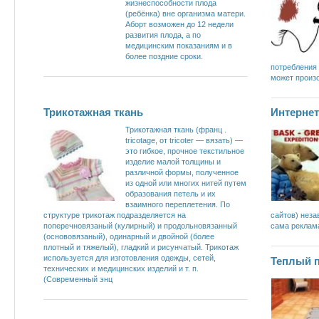
жизнеспособности плода
(ребёнка) вне организма матери.
Аборт возможен до 12 недели
развития плода, а по
медицинским показаниям и в
более поздние сроки.
потребления
может произо
Трикотажная ткань
Интернет
Трикотажная ткань (франц .
tricotage, от tricoter — вязать) —
это гибкое, прочное текстильное
изделие малой толщины и
различной формы, полученное
из одной или многих нитей путем
образования петель и их
взаимного переплетения. По
структуре трикотаж подразделяется на
сайтов) неза
поперечновязаный (кулирный) и продольновязанный
сама реклам
(основовязаный), одинарный и двойной (более
плотный и тяжелый), гладкий и рисунчатый. Трикотаж
используется для изготовления одежды, сетей,
Теплый 
технических и медицинских изделий и т. п.
(Современный энц