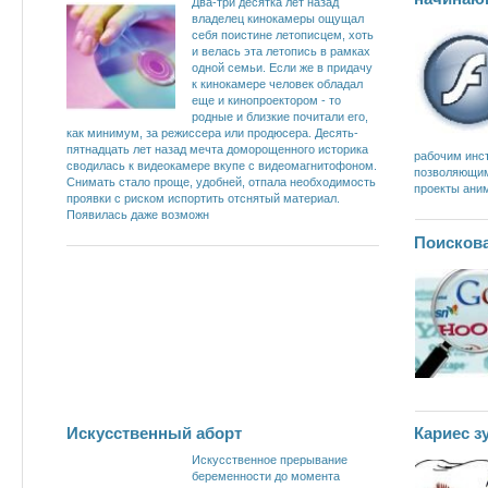
Два-три десятка лет назад
владелец кинокамеры ощущал
себя поистине летописцем, хоть
и велась эта летопись в рамках
одной семьи. Если же в придачу
к кинокамере человек обладал
еще и кинопроектором - то
родные и близкие почитали его,
как минимум, за режиссера или продюсера. Десять-
пятнадцать лет назад мечта доморощенного историка
рабочим инс
сводилась к видеокамере вкупе с видеомагнитофоном.
позволяющим
Снимать стало проще, удобней, отпала необходимость
проекты ани
проявки с риском испортить отснятый материал.
Появилась даже возможн
Поисков
Искусственный аборт
Кариес з
Искусственное прерывание
беременности до момента