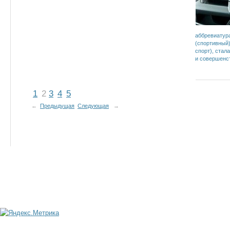
аббревиатура
(спортивный),
спорт), ста
и совершенс
1
2
3
4
5
←
Предыдущая
Следующая
→