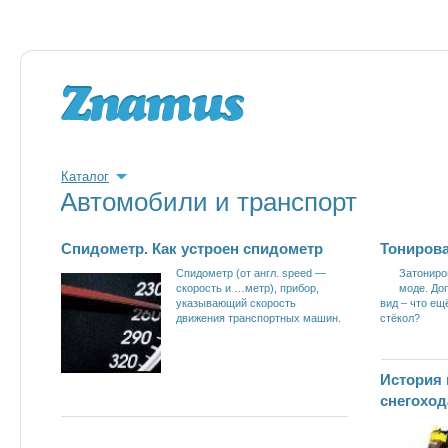
Каталог
Автомобили и транспорт
Спидометр. Как устроен спидометр
Тониров
Спидометр (от англ. speed —
Затониро
скорость и …метр), прибор,
моде. До
указывающий скорость
вид – что е
движения транспортных машин.
стёкол?
История 
снегоход