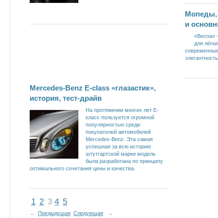
Мопеды, 
и основн
«Веспа» 
для лёгк
современные 
элегантност
Mercedes-Benz Е-class «глазастик»,
история, тест-драйв
На протяжении многих лет Е-
класс пользуется огромной
популярностью среди
покупателей автомобилей
Mercedes-Benz. Эта самая
успешная за всю историю
штутгартской марки модель
была разработана по принципу
оптимального сочетания цены и качества.
1
2
3
4
5
←
Предыдущая
Следующая
→