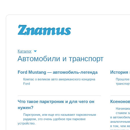
Каталог
Автомобили и транспорт
Ford Mustang — автомобиль-легенда
История
Компас о великом авто американского концерна
Прошлое 
Ford
транспор
Что такое парктроник и для чего он
Ксенонов
нужен?
Начинающ
стажем з
Парктроник, или еще его называют парковочным
в автомобил
радаром, это очень удобное при парковке
аналогичным
устройство.
в том, чем 