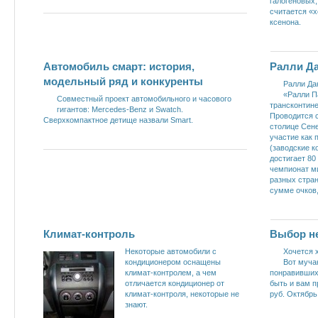
галогеновых,
считается «
ксенона.
Автомобиль смарт: история,
Ралли Д
модельный ряд и конкуренты
Ралли Да
«Ралли П
Совместный проект автомобильного и часового
трансконтин
гигантов: Mercedes-Benz и Swatch.
Проводится с
Сверхкомпактное детище назвали Smart.
столице Сен
участие как
(заводские к
достигает 80
чемпионат ми
разных стра
сумме очков,
Климат-контроль
Выбор н
Некоторые автомобили с
Хочется 
кондиционером оснащены
Вот муча
климат-контролем, а чем
понравивших
отличается кондиционер от
быть и вам п
климат-контроля, некоторые не
руб. Октябрь
знают.