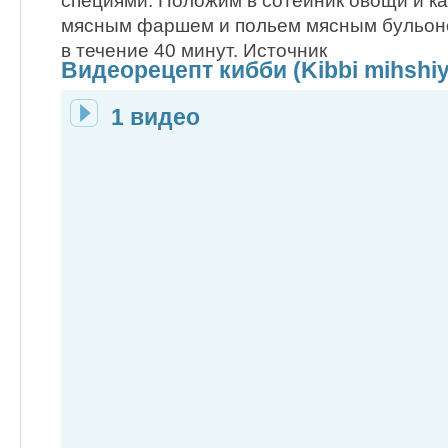
специями. Положим в сотейник овощи и к
мясным фаршем и польем мясным бульоно
в течение 40 минут. Источник
Видеорецепт кибби (Kibbi mihshiy
1 видео