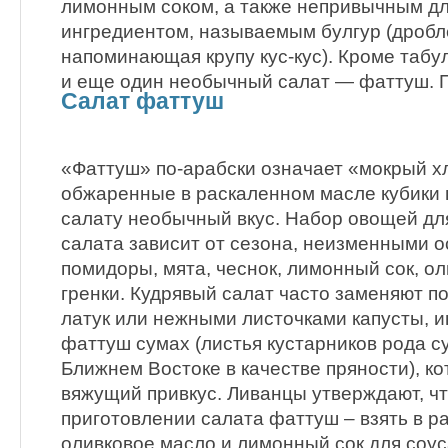
лимонным соком, а также непривычным дл
ингредиентом, называемым булгур (дробл
напоминающая крупу кус-кус). Кроме табул
и еще один необычный салат — фаттуш.
Салат фаттуш
«Фаттуш» по-арабски означает «мокрый х
обжаренные в раскаленном масле кубики 
салату необычный вкус. Набор овощей дл
салата зависит от сезона, неизменными о
помидоры, мята, чеснок, лимонный сок, о
гренки. Кудрявый салат часто заменяют п
латук или нежными листочками капусты, и
фаттуш сумах (листья кустарников рода с
Ближнем Востоке в качестве пряности), к
вяжущий привкус. Ливанцы утверждают, чт
приготовлении салата фаттуш – взять в р
оливковое масло и лимонный сок для соус