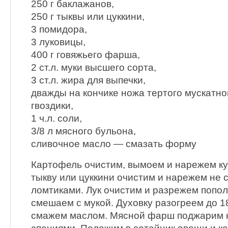
250 г баклажанов,
250 г тыквы или цуккини,
3 помидора,
3 луковицы,
400 г говяжьего фарша,
2 ст.л. муки высшего сорта,
3 ст.л. жира для выпечки,
дважды на кончике ножа тертого мускатно
гвоздики,
1 ч.л. соли,
3/8 л мясного бульона,
сливочное масло — смазать форму
Картофель очистим, вымоем и нарежем ку
тыкву или цуккини очистим и нарежем не
ломтиками. Лук очистим и разрежем попо
смешаем с мукой. Духовку разогреем до 1
смажем маслом. Мясной фарш поджарим 