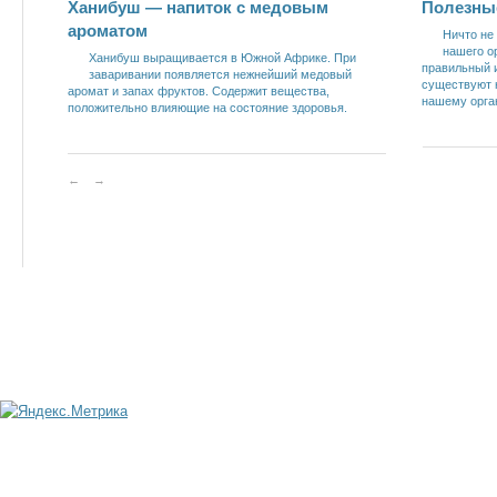
Ханибуш — напиток с медовым
Полезны
ароматом
Ничто не
нашего о
Ханибуш выращивается в Южной Африке. При
правильный и
заваривании появляется нежнейший медовый
существуют н
аромат и запах фруктов. Содержит вещества,
нашему орга
положительно влияющие на состояние здоровья.
←
→