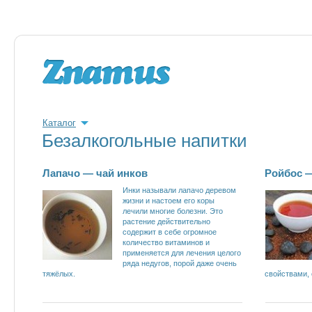
Каталог
Безалкогольные напитки
Лапачо — чай инков
Ройбос 
Инки называли лапачо деревом
жизни и настоем его коры
лечили многие болезни. Это
растение действительно
содержит в себе огромное
количество витаминов и
применяется для лечения целого
ряда недугов, порой даже очень
тяжёлых.
свойствами, 