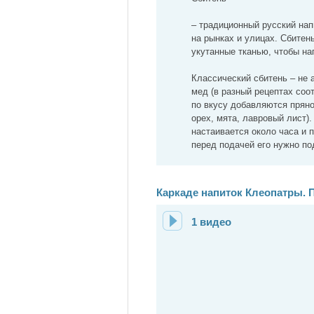
– традиционный русский нап
на рынках и улицах. Сбите
укутанные тканью, чтобы на
Классический сбитень – не а
мед (в разный рецептах соот
по вкусу добавляются пряно
орех, мята, лавровый лист).
настаивается около часа и 
перед подачей его нужно по
Каркаде напиток Клеопатры. 
1 видео