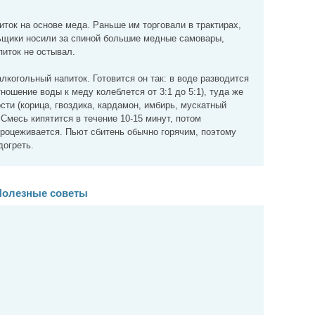
иток на основе меда. Раньше им торговали в трактирах,
ньщики носили за спиной большие медные самовары,
питок не остывал.
лкогольный напиток. Готовится он так: в воде разводится
ношение воды к меду колеблется от 3:1 до 5:1), туда же
сти (корица, гвоздика, кардамон, имбирь, мускатный
 Смесь кипятится в течение 10-15 минут, потом
процеживается. Пьют сбитень обычно горячим, поэтому
догреть.
Полезные советы