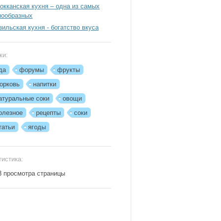
окканская кухня – одна из самых
нообразных
зильская кухня - богатство вкуса
ки:
да
форумы
фрукты
орковь
напитки
атуральные соки
овощи
олезное
рецепты
соки
татьи
ягоды
тистика:
3 просмотра страницы