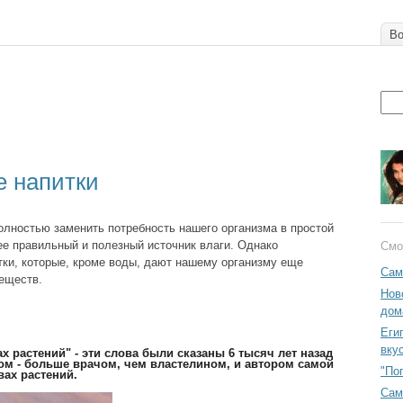
Во
 напитки
олностью заменить потребность нашего организма в простой
ее правильный и полезный источник влаги. Однако
Смо
ки, которые, кроме воды, дают нашему организму еще
Сам
еществ.
Нов
дом
Еги
вку
ах растений" - эти слова были сказаны 6 тысяч лет назад
м - больше врачом, чем властелином, и автором самой
"По
вах растений.
Сам