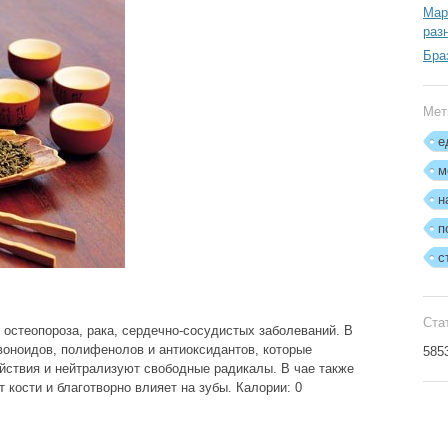
Мар
раз
Бра
Мет
е
м
н
п
с
Ста
 остеопороза, рака, сердечно-сосудистых заболеваний. В
оноидов, полифенолов и антиоксидантов, которые
585
йствия и нейтрализуют свободные радикалы. В чае также
 кости и благотворно влияет на зубы. Калории: 0