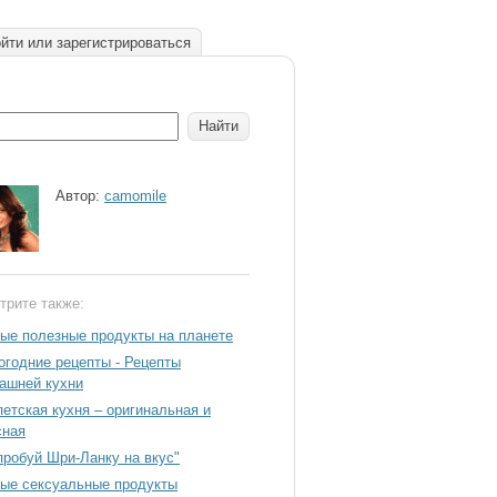
йти или зарегистрироваться
Автор:
camomile
трите также:
ые полезные продукты на планете
огодние рецепты - Рецепты
ашней кухни
петcкая кухня – оригинальная и
сная
пробуй Шри-Ланку на вкус"
ые сексуальные продукты