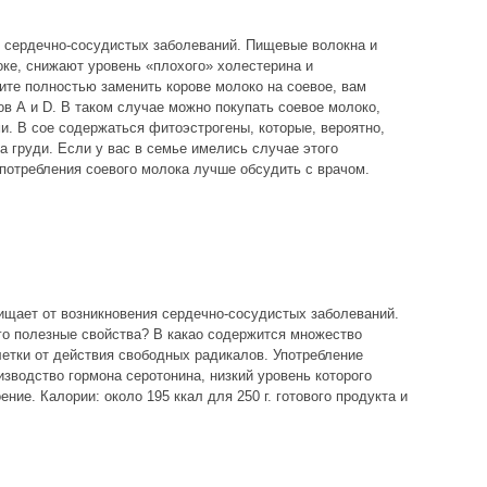
 сердечно-сосудистых заболеваний. Пищевые волокна и
ке, снижают уровень «плохого» холестерина и
ите полностью заменить корове молоко на соевое, вам
ов А и D. В таком случае можно покупать соевое молоко,
. В сое содержаться фитоэстрогены, которые, вероятно,
а груди. Если у вас в семье имелись случае этого
употребления соевого молока лучше обсудить с врачом.
щает от возникновения сердечно-сосудистых заболеваний.
го полезные свойства? В какао содержится множество
тки от действия свободных радикалов. Употребление
зводство гормона серотонина, низкий уровень которого
ние. Калории: около 195 ккал для 250 г. готового продукта и