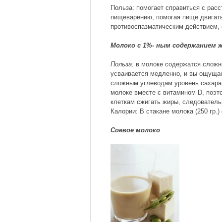
Польза: помогает справиться с расс
пищеварению, помогая пище двигать
противоспазматическим действием, 
Молоко с 1%- ным содержанием 
Польза:
в молоке содержатся сложны
усваивается медленно, и вы ощущае
сложным углеводам уровень сахара 
молоке вместе с витамином D, поэт
клеткам сжигать жиры, следователь
Калории: В стакане молока (250 гр.)
Соевое молоко