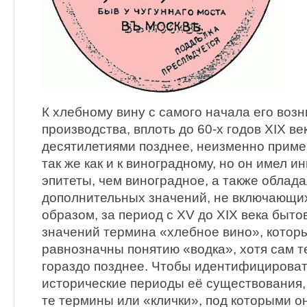
К хлебному вину с самого начала его воз
производства, вплоть до 60-х годов XIX в
десятилетиями позднее, неизменно приме
так же как и к виноградному, но он имел 
эпитеты, чем виноградное, а также облад
дополнительных значений, не включающих
образом, за период с XV до XIX века быто
значений термина «хлебное вино», которы
равнозначны понятию «водка», хотя сам т
гораздо позднее. Чтобы идентифицироват
исторические периоды её существования,
те термины или «клички», под которыми о