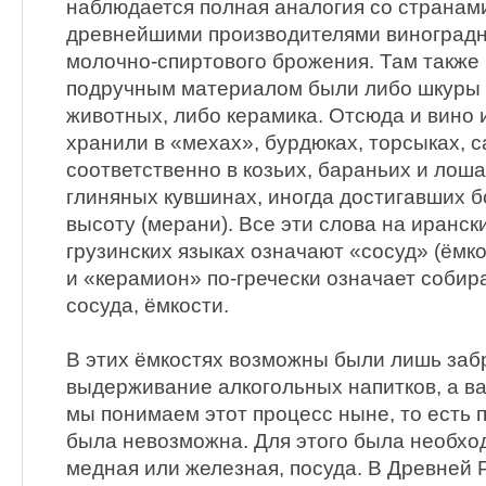
наблюдается полная аналогия со странам
древнейшими производителями виноградно
молочно-спиртового брожения. Там также
подручным материалом были либо шкуры 
животных, либо керамика. Отсюда и вино 
хранили в «мехах», бурдюках, торсыках, с
соответственно в козьих, бараньих и лош
глиняных кувшинах, иногда достигавших б
высоту (мерани). Все эти слова на ирански
грузинских языках означают «сосуд» (ёмко
и «керамион» по-гречески означает собир
сосуда, ёмкости.
В этих ёмкостях возможны были лишь заб
выдерживание алкогольных напитков, а ва
мы понимаем этот процесс ныне, то есть 
была невозможна. Для этого была необхо
медная или железная, посуда. В Древней Р