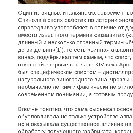
Один из видных итальянских современных
Спинола в своих работах по истории эно
справедливо употребляет, в отличие от дру
вместо известного термина «аквавита» («о
длинный и несколько странный термин «I'ea
де-ви-де-вин»[1]), то есть «винная аквави
вина», подчёркивая тем самым, что спирт
открытый впервые в начале XIV века Арн
был специфическим спиртом – дистиллир
натурального виноградного вина, чрезвыч
необычайно лёгким и фактически не этил
современном понимании, а готовым проду
Вполне понятно, что сама сырьевая основ
обусловливала не только устройство апп
но и оказывала существенное влияние н
обработку полученного фабриката, которы