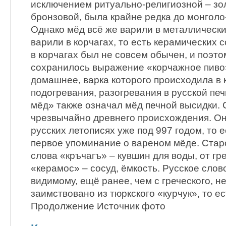
исключением ритуально-религиозной – зо
бронзовой, была крайне редка до монголо
Однако мёд всё же варили в металлических
варили в корчагах, то есть керамических 
в корчагах был не совсем обычен, и поэт
сохранилось выражение «корчажное пиво»
домашнее, варка которого происходила в 
подогревания, разогревания в русской пе
мёд» также означал мёд печной высидки. 
чрезвычайно древнего происхождения. Он
русских летописях уже под 997 годом, то ес
первое упоминание о вареном мёде. Стар
слова «кръчагъ» – кувшин для воды, от гр
«керамос» – сосуд, ёмкость. Русское слов
видимому, ещё ранее, чем с греческого, 
заимствовано из тюркского «курчук», то ес
Продолжение Источник фото