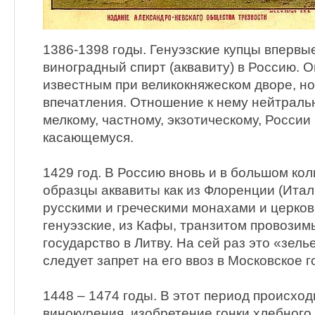
1386-1398 годы. Генуэзские купцы впервы
виноградный спирт (аквавиту) в Россию. О
известным при великокняжеском дворе, но
впечатления. Отношение к нему нейтрально
мелкому, частному, экзотическому, России
касающемуся.
1429 год. В Россию вновь и в большом ко
образцы аквавиты как из Флоренции (Итал
русскими и греческими монахами и церков
генуэзские, из Кафы, транзитом провозим
государство в Литву. На сей раз это «зел
следует запрет на его ввоз в Московское г
1448 – 1474 годы. В этот период происход
винокурения, изобретение гонки хлебного 