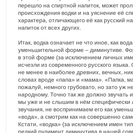
перешло на спиртной напиток, может прол
происхождения водки и на уяснение её с
характера, отличающего её как русский 
напиток от всех других.
Итак, водка означает не что иное, как вода
уменьшительной форме – диминутиве. Фор
в этой форме (за исключением личных им
исчезли из современного русского языка.
не менее в наиболее древних, вечных, ни
словах вроде «папа» и «мама». «Папка, ма
пожалуй, немного грубовато, но зато уж н
народному. Точно так же должно звучать и
мы уже и не слышим в нём специфически 
звучания, не воспринимаем его как умень
«вода», а смотрим как на совершенно сам
Кстати, «водка» (за исключением имен тип
редкий рудимент диминутива в нашей сов