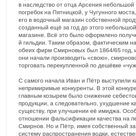
в наследство от отца Арсения небольшой
погребок на Пятницкой, у Чугунного моста
его в водочный магазин собственной про
созданный ещё за год до этого небольшой
магазине. Всё это было оформлено получе
й гильдии. Таким образом, фактическим н
обеих фирм Смирновых был 1864/65 год, и
они начали производить «свою», смирновс
торговать перекупленной по дешёвке «чуж
С самого начала Иван и Пётр выступили к
непримиримые конкуренты. В этой конкур
главным козырем было снижение себесто
продукции, а следовательно, ухудшение ка
существу, при улучшении её имиджа. Особ
отношении фальсификации качества на п
Смирнов. Но и Пётр, имея собственный з
систему распространения водки, естестве