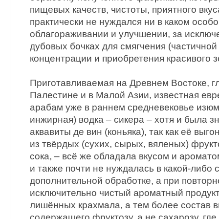
пищевых качеств, чистоты, приятного вкус
практически не нуждался ни в каком особ
облагораживании и улучшении, за исключ
дубовых бочках для смягчения (частичной
концентрации и приобретения красивого з
Приготавливаемая на Древнем Востоке, г
Палестине и в Малой Азии, известная евр
арабам уже в раннем средневековье изюм
инжирная) водка – сикера – хотя и была з
аквавиты де вин (коньяка), так как её выг
из твёрдых (сухих, сырых, вяленых) фрукто
сока, – всё же обладала вкусом и аромат
и также почти не нуждалась в какой-либо 
дополнительной обработке, а при повторн
исключительно чистый ароматный продукт
лишённых крахмала, а тем более состав в
содержащего фруктозу, а не сахарозу, гд