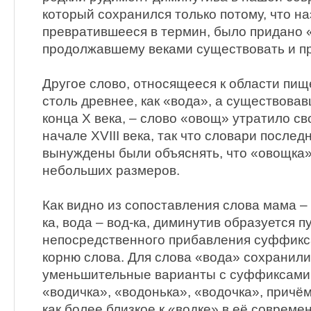
который сохранился только потому, что на
превратившееся в термин, было придано «
продолжавшему веками существовать и пр
Другое слово, относящееся к области пищ
столь древнее, как «вода», а существовав
конца Х века, – слово «овощ» утратило св
начале XVIII века, так что словари последн
вынуждены были объяснять, что «овощка»
небольших размеров.
Как видно из сопоставления слова мама –
ка, вода – вод-ка, диминутив образуется п
непосредственного прибавления суффикса 
корню слова. Для слова «вода» сохранили
уменьшительные варианты с суффиксами -ич
«водичка», «водонька», «водочка», причё
как более близкое к «водке» в её соврем