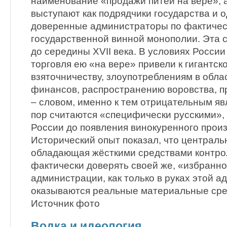
наименование «продажи питей на вере», 
выступают как подрядчики государства и 
доверенные администраторы по фактиче
государственной винной монополии. Эта 
до середины XVII века. В условиях России
торговля ею «на вере» привели к гигантск
взяточничеству, злоупотреблениям в обла
финансов, распространению воровства, п
– словом, именно к тем отрицательным яв
пор считаются «специфически русскими», 
России до появления винокуренного произ
Исторический опыт показал, что центральн
обладающая жёсткими средствами контрол
фактически доверять своей же, «избранн
администрации, как только в руках этой 
оказываются реальные материальные сре
Источник фото
Водка и идеология